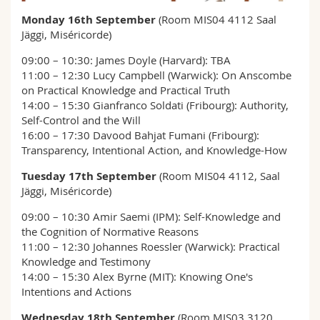
Sciences et médecine
Collaborateurs
Webmail
Monday 16th September
(Room MIS04 4112 Saal
Jäggi, Miséricorde)
Interfacultaire
Doctorants
Programme des cours
09:00 – 10:30: James Doyle (Harvard): TBA
11:00 – 12:30 Lucy Campbell (Warwick): On Anscombe
MyUnifr
on Practical Knowledge and Practical Truth
14:00 – 15:30 Gianfranco Soldati (Fribourg): Authority,
Self-Control and the Will
16:00 – 17:30 Davood Bahjat Fumani (Fribourg):
Transparency, Intentional Action, and Knowledge-How
Tuesday 17th September
(Room MIS04 4112, Saal
Jäggi, Miséricorde)
09:00 – 10:30 Amir Saemi (IPM): Self-Knowledge and
the Cognition of Normative Reasons
11:00 – 12:30 Johannes Roessler (Warwick): Practical
Knowledge and Testimony
14:00 – 15:30 Alex Byrne (MIT): Knowing One's
Intentions and Actions
Wednesday 18th September
(Room MIS03 3120,