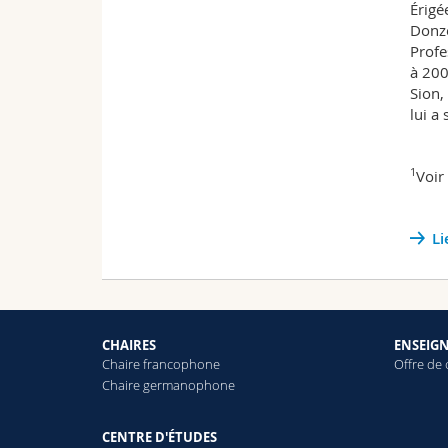
Érigé
Donzé
Profe
à 200
Sion,
lui a
1
Voir
Li
CHAIRES
ENSEIG
Chaire francophone
Offre de
Chaire germanophone
CENTRE D'ÉTUDES