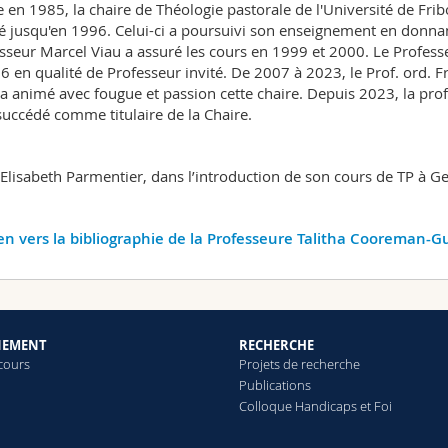
e en 1985, la chaire de Théologie pastorale de l'Université de Fri
 jusqu'en 1996. Celui-ci a poursuivi son enseignement en donnant
sseur Marcel Viau a assuré les cours en 1999 et 2000. Le Professe
6 en qualité de Professeur invité. De 2007 à 2023, le Prof. ord. 
 a animé avec fougue et passion cette chaire. Depuis 2023, la pro
 succédé comme titulaire de la Chaire.
 Elisabeth Parmentier, dans l’introduction de son cours de TP à G
en vers la bibliographie de la Professeure Talitha Cooreman-Gu
NEMENT
RECHERCHE
 cours
Projets de recherche
Publications
Colloque Handicaps et Foi