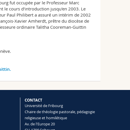
bourg fut occupée par le Professeur Marc
 le cours d'introduction jusqu'en 2003. Le
ur Paul Philibert a assuré un intérim de 2002
François-Xavier Amherdt, prêtre du diocèse de
fesseure ordinaire Talitha Cooreman-Guittin
enève.
ittin.
CONTACT
Université de Fribourg
Chaire de théologie pastorale, pédagogie
religieuse et homilétique
Av. de l'Europe 20
CH-1700 Fribourg