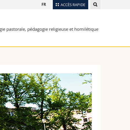
FR
ACCÈS RAPIDE
Annuaire du personnel
gie pastorale, pédagogie religieuse et homilétique
Plan d'accès
nts
Bibliothèques
Webmail
rs
Programme des cours
MyUnifr