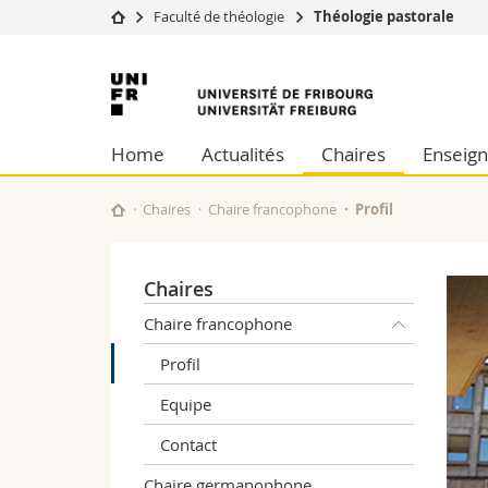
Faculté de théologie
Théologie pastorale
Université
Facultés
Université
Etudes
Théologie
de
Campus
Droit
Home
Actualités
Chaires
Enseig
Recherche
Sciences é
Fribourg
Université
Lettres et
Formation continue
Sciences de
Chaires
Chaire francophone
Profil
Sciences e
Interfacult
Chaires
Chaire francophone
Profil
Equipe
Contact
Chaire germanophone