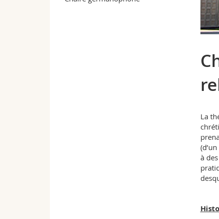
Ch
re
La th
chrét
prena
(d’un
à des
prati
desqu
Histo