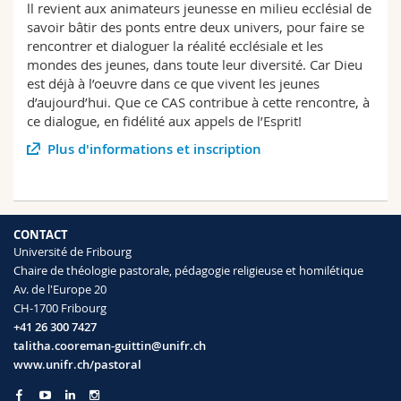
ll revient aux animateurs jeunesse en milieu ecclésial de
Sciences et médecine
Collaborateurs
Webmail
savoir bâtir des ponts entre deux univers, pour faire se
rencontrer et dialoguer la réalité ecclésiale et les
Interfacultaire
Doctorants
Programme des cours
mondes des jeunes, dans toute leur diversité. Car Dieu
est déjà à l’oeuvre dans ce que vivent les jeunes
d’aujourd’hui. Que ce CAS contribue à cette rencontre, à
MyUnifr
ce dialogue, en fidélité aux appels de l’Esprit!
Plus d'informations et inscription
CONTACT
Université de Fribourg
Chaire de théologie pastorale, pédagogie religieuse et homilétique
Av. de l'Europe 20
CH-1700 Fribourg
+41 26 300 7427
talitha.cooreman-guittin@unifr.ch
www.unifr.ch/pastoral