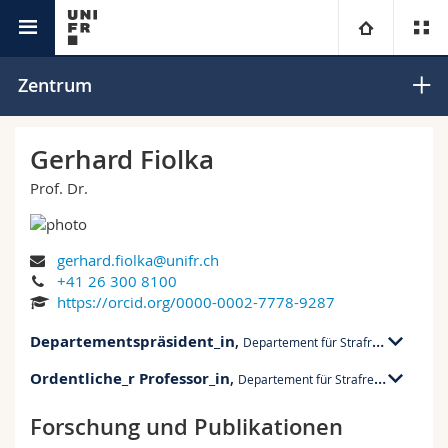
Interfakultär
Mobiliar Zentrum für Resilienz
Universität
Zentrum
Fakultäten
Studium
Gerhard Fiolka
Prof. Dr.
Informationen für
Campus
Theologische Fak.
Forschung
Ressourcen
Rechtswissenschaftliche Fak.
Studieninteressierte
gerhard.fiolka@unifr.ch
+41 26 300 8100
Universität
Wirtschafts- und Sozialwissenschaftliche Fak.
Studierende
Personenverzeichnis
https://orcid.org/0000-0002-7778-9287
Departementspräsident_in
,
Departement für Strafrecht
Weiterbildung
Philosophische Fak.
Medien
Ortsplan
Ordentliche_r Professor_in
,
Departement für Strafrecht
BQC 11 bu. 5.622
Av. de Beauregard 11
Fak. für Erziehungs- und Bildungswissenschaften
Forschende
Bibliotheken
Forschung und Publikationen
BQC 11 bu. 5.622
1700 Fribourg
Av. de Beauregard 11