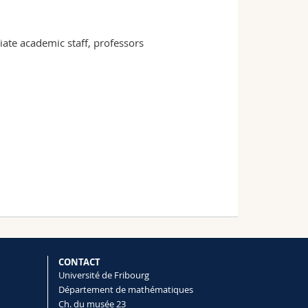
te academic staff, professors
CONTACT
Université de Fribourg
Département de mathématiques
Ch. du musée 23