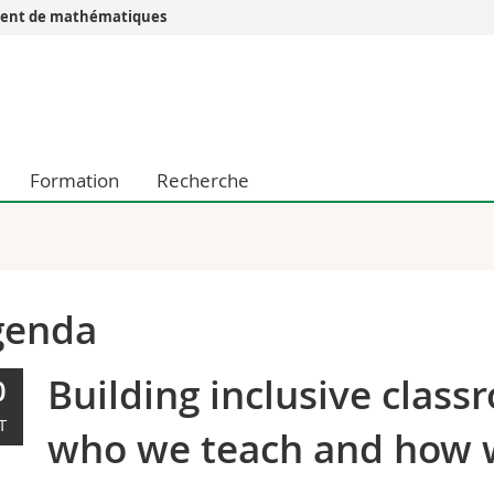
ent de mathématiques
Vous êtes
Futurs étudia
Etudiants
conomiques et sociales et management
Médias
Formation
Recherche
 sciences humaines
Chercheurs
 l'éducation et de la formation
Collaborateu
t médecine
Doctorants
aire
genda
Building inclusive class
0
T
who we teach and how 