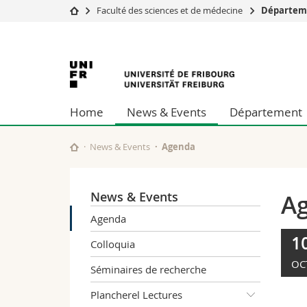
Faculté des sciences et de médecine
Départem
Université
Facultés
Université
Etudes
Théologie
Campus
Droit
de
Recherche
Sciences é
Home
News & Events
Département
Université
Lettres et
Fribourg
Formation continue
Sciences de
Sciences e
News & Events
Agenda
Interfacult
News & Events
A
Agenda
1
Colloquia
OC
Séminaires de recherche
Plancherel Lectures