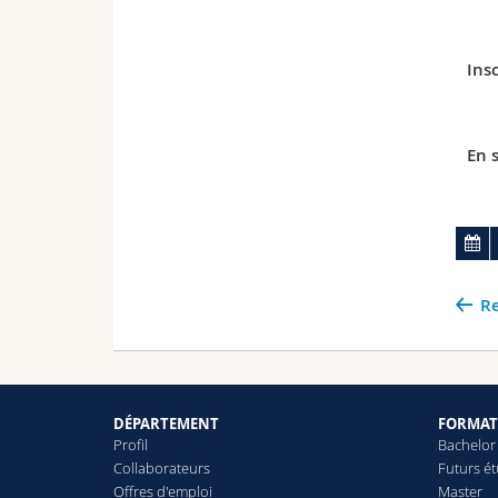
Insc
En s
Re
DÉPARTEMENT
FORMAT
Profil
Bachelor
Collaborateurs
Futurs é
Offres d'emploi
Master