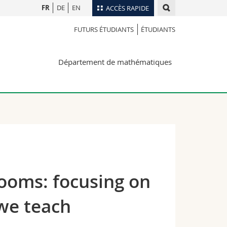
FR
DE
EN
ACCÈS RAPIDE
FUTURS ÉTUDIANTS
ÉTUDIANTS
Annuaire du personnel
Plan d'accès
nts
Département de mathématiques
Bibliothèques
Webmail
rs
Programme des cours
MyUnifr
rooms: focusing on
we teach