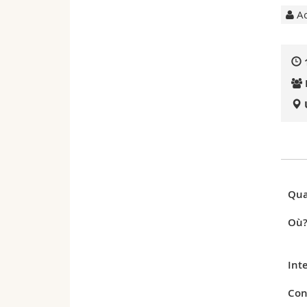
Ac
Qua
Où
Int
Con