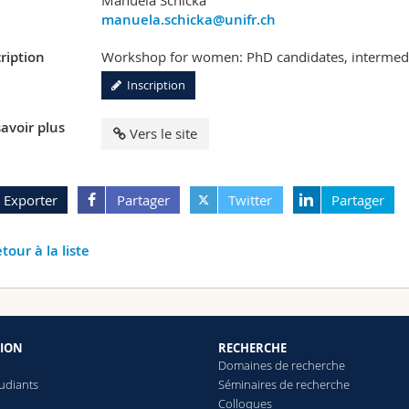
Manuela Schicka
manuela.schicka@unifr.ch
ription
Workshop for women: PhD candidates, intermedia
Inscription
avoir plus
Vers le site
Exporter
Partager
Twitter
Partager
tour à la liste
ION
RECHERCHE
Domaines de recherche
tudiants
Séminaires de recherche
Colloques