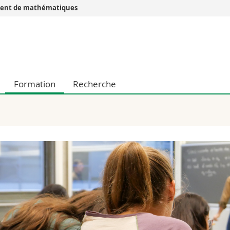
ent de mathématiques
Vous êtes
Futurs étudia
Etudiants
conomiques et sociales et management
Médias
Formation
Recherche
 sciences humaines
Chercheurs
 l'éducation et de la formation
Collaborateu
t médecine
Doctorants
aire