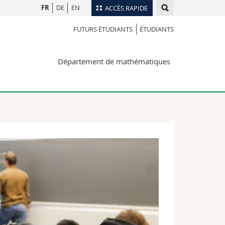
FR
DE
EN
ACCÈS RAPIDE
FUTURS ÉTUDIANTS
ÉTUDIANTS
Annuaire du personnel
Plan d'accès
nts
Département de mathématiques
Bibliothèques
Webmail
rs
Programme des cours
MyUnifr