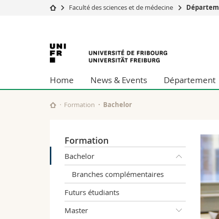
Faculté des sciences et de médecine
Départem
Université
Facultés
Université
Etudes
Théologie
Campus
Droit
de
Recherche
Sciences é
Home
News & Events
Département
Université
Lettres et
Fribourg
Formation continue
Sciences de
Sciences e
Formation
Bachelor
Interfacult
Formation
Bachelor
Branches complémentaires
Futurs étudiants
Master