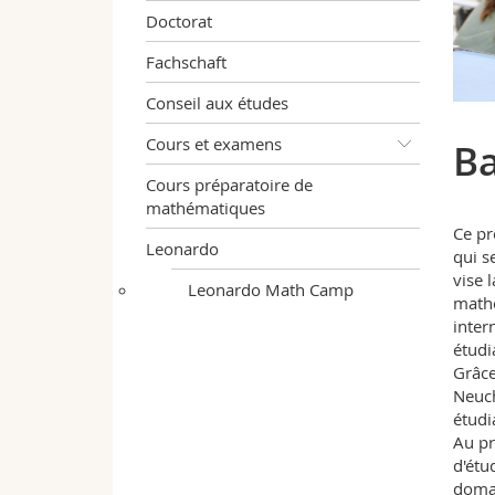
Doctorat
Fachschaft
Conseil aux études
Cours et examens
Ba
Cours préparatoire de
mathématiques
Ce pr
Leonardo
qui s
vise 
Leonardo Math Camp
mathé
inter
étudi
Grâce
Neuch
étudi
Au pr
d'étu
domai