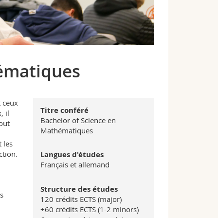
hématiques
t ceux
Titre conféré
 il
Bachelor of Science en
out
Mathématiques
 les
ction.
Langues d'études
Français et allemand
Structure des études
s
120 crédits ECTS (major)
+60 crédits ECTS (1-2 minors)