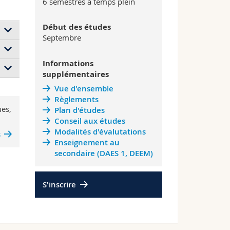
6 semestres à temps plein
Début des études
Septembre
Informations
supplémentaires
Vue d'ensemble
CTS)
Règlements
ues,
Plan d'études
CTS)
Conseil aux études
Modalités d'évalutations
s
Enseignement au
secondaire (DAES 1, DEEM)
S'inscrire