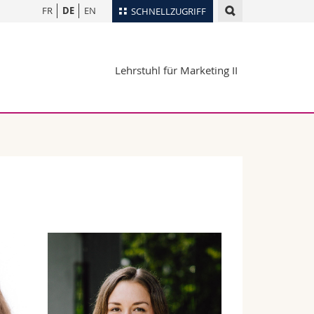
FR
DE
EN
SCHNELLZUGRIFF
für
Personenverzeichnis
Lehrstuhl für Marketing II
Ortsplan
te
Bibliotheken
Webmail
Vorlesungsverzeichnis
MyUnifr