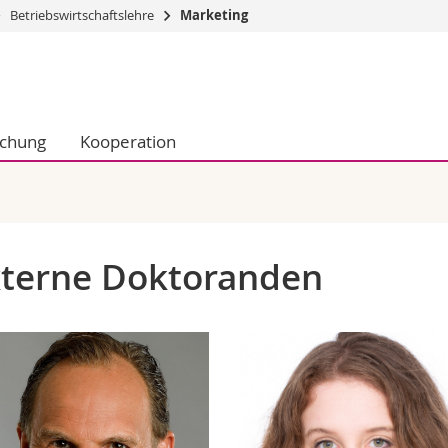
Betriebswirtschaftslehre
Marketing
Informationen 
k.
Studieninteressier
aftliche Fak.
Studierende
schung
Kooperation
d Sozialwissenschaftliche Fak.
Medien
Fak.
Forschende
ungs- und Bildungswissenschaften
Mitarbeitende
 Med. Fak.
Doktorierende
terne Doktoranden