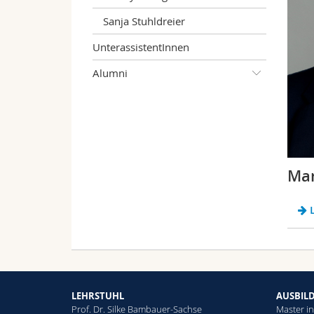
Sanja Stuhldreier
UnterassistentInnen
Alumni
Mar
L
LEHRSTUHL
AUSBIL
Prof. Dr. Silke Bambauer-Sachse
Master i