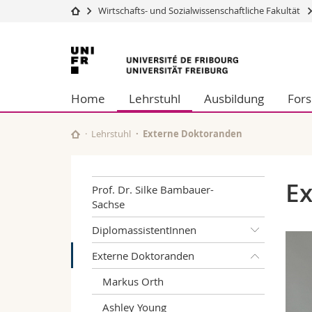
Wirtschafts- und Sozialwissenschaftliche Fakultät
Universität
Fakultäten
Universität
Studium
Theologische Fa
Freiburg
Campus
Rechtswissensch
Home
Lehrstuhl
Ausbildung
For
Forschung
Wirtschafts- un
Universität
Philosophische 
Weiterbildung
Fak. für Erzieh
Lehrstuhl
Externe Doktoranden
Math.-Nat. und
Interfakultär
Ex
Prof. Dr. Silke Bambauer-
Sachse
DiplomassistentInnen
Externe Doktoranden
Markus Orth
Ashley Young