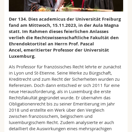
Math.-Nat. und Med. Fak.
Mitarbeitende
Webmail
Der 134. Dies academicus der Universität Freiburg
Interfakultär
Doktorierende
Vorlesungsverzeichnis
fand am Mittwoch, 15.11.2023, in der Aula Magna
statt. Im Rahmen dieses feierlichen Anlasses
MyUnifr
verlieh die Rechtswissenschaftliche Fakultät den
Ehrendoktortitel an Herrn Prof. Pascal
Ancel, emeritierter Professor der Universität
Luxemburg.
Als Professor für französisches Recht lehrte er zunächst
in Lyon und St-Etienne. Seine Werke zu Bürgschaft,
Kreditrecht und zum Recht der Sicherheiten wurden zu
Referenzen. Doch dann entschied er sich 2011 für eine
neue Herausforderung, als in Luxemburg die erste
Rechtsfakultät gegründet wurde. Er übernahm das
Obligationenrecht bis zu seiner Emeritierung im Jahr
2018 und erstellte ein Werk über den Vergleich
zwischen französischem, belgischem und
luxemburgischem Recht. Zudem analysierte er auch
detailliert die Auswirkungen eines mehrsprachigen