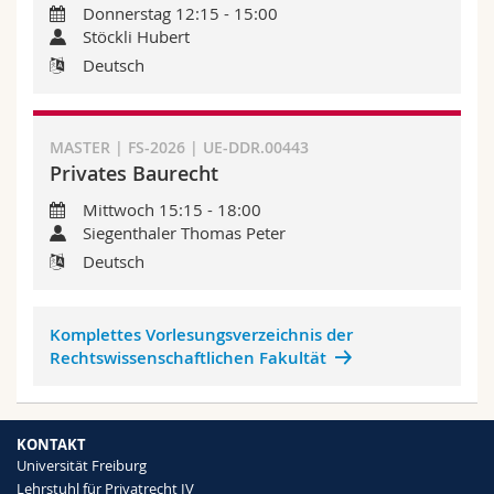
Donnerstag 12:15 - 15:00
Math.-Nat. und Med. Fak.
Mitarbeitende
Webmail
Stöckli Hubert
Deutsch
Interfakultär
Doktorierende
Vorlesungsverzeichnis
MyUnifr
MASTER | FS-2026 | UE-DDR.00443
Privates Baurecht
Mittwoch 15:15 - 18:00
Siegenthaler Thomas Peter
Deutsch
Komplettes Vorlesungsverzeichnis der
Rechtswissenschaftlichen Fakultät
KONTAKT
Universität Freiburg
Lehrstuhl für Privatrecht IV