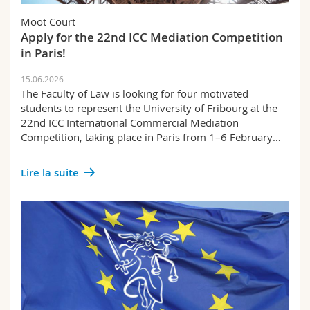
Sciences et médecine
Collaborateurs
Webmail
Moot Court
Personnel
Apply for the 22nd ICC Mediation Competition
Interfacultaire
Doctorants
Programme des cours
in Paris!
Prix et distinctions
15.06.2026
Recherche
MyUnifr
The Faculty of Law is looking for four motivated
students to represent the University of Fribourg at the
Success stories
22nd ICC International Commercial Mediation
Competition, taking place in Paris from 1–6 February…
Science et société
Examens
Lire la suite
Formation continue
Publications
Mobilité
Alumni IUS Frilex