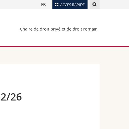
FR
ACCÈS RAPIDE
Annuaire du personnel
Chaire de droit privé et de droit romain
Plan d'accès
nts
Bibliothèques
Webmail
rs
Programme des cours
MyUnifr
 2/26