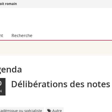
roit romain
Vous êtes
Futurs étudia
Etudiants
nt
Recherche
conomiques et sociales et management
Médias
 sciences humaines
Chercheurs
 l'éducation et de la formation
Collaborateu
t médecine
Doctorants
aire
genda
Délibérations des notes
0
N
adémique ou spécialiste
Autre