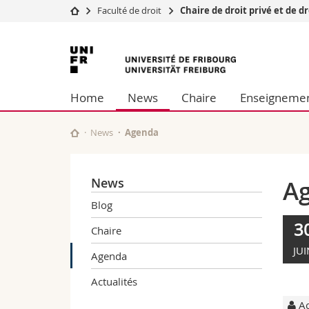
Faculté de droit
Chaire de droit privé et de d
Université
Facultés
Université
Etudes
Théologie
de
Campus
Droit
Home
News
Chaire
Enseigneme
Recherche
Sciences é
Fribourg
Université
Lettres et
Formation continue
Sciences de
News
Agenda
Sciences e
Interfacult
News
A
Blog
3
Chaire
JUI
Agenda
Actualités
Ac