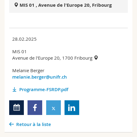
Sciences et médecine
Collaborateurs
Webmail
MIS 01 , Avenue de l'Europe 20, Fribourg
Interfacultaire
Doctorants
Programme des cours
MyUnifr
28.02.2025
MIS 01
Avenue de l'Europe 20, 1700 Fribourg
Melanie Berger
melanie.berger@unifr.ch
Programme-FSRDP.pdf
Retour à la liste