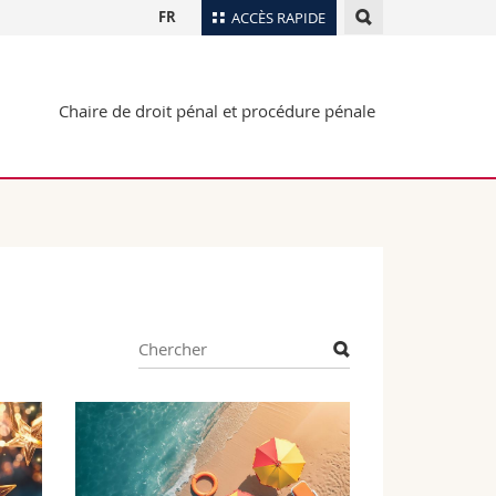
FR
ACCÈS RAPIDE
Annuaire du personnel
Chaire de droit pénal et procédure pénale
Plan d'accès
nts
Bibliothèques
Webmail
rs
Programme des cours
MyUnifr