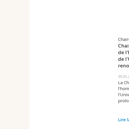
Chai
Chai
de l
de l
reno
30.05.
La Ch
l'hom
l'Uni
prolo
Lire 