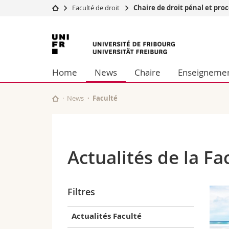
Faculté de droit
Chaire de droit pénal et pro
Université
Facultés
Université
Etudes
Théologie
de
Campus
Droit
Home
News
Chaire
Enseigneme
Recherche
Sciences é
Fribourg
Université
Lettres et
Formation continue
Sciences de
News
Faculté
Sciences e
Interfacult
Actualités de la Fa
Filtres
Actualités Faculté