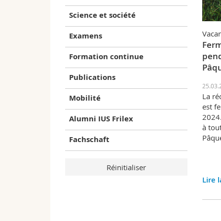
Science et société
Vaca
Examens
Ferm
pend
Formation continue
Pâq
Publications
25.03.
La ré
Mobilité
est f
2024.
Alumni IUS Frilex
à tou
Pâque
Fachschaft
Lire 