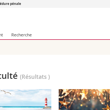
cédure pénale
Vous êtes
Futurs étudia
Etudiants
nt
Recherche
conomiques et sociales et management
Médias
 sciences humaines
Chercheurs
 l'éducation et de la formation
Collaborateu
t médecine
Doctorants
aire
culté
(Résultats
)