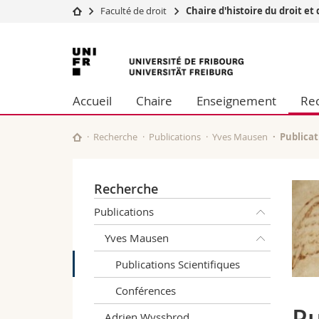
Faculté de droit
Chaire d'histoire du droit et 
Université
Facultés
Université
Etudes
Théologie
de
Campus
Droit
Accueil
Chaire
Enseignement
Re
Recherche
Sciences é
Fribourg
Université
Lettres et
Formation continue
Sciences de
Recherche
Publications
Yves Mausen
Publicat
Sciences e
Interfacult
Recherche
Publications
Yves Mausen
Publications Scientifiques
Conférences
Pu
Adrien Wyssbrod