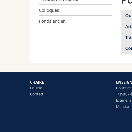
Colloques
Ou
Fonds ancien
Art
Tra
Co
CHAIRE
ENSEIG
Equipe
Cours et
Contact
Travaux é
Examens
Mention d