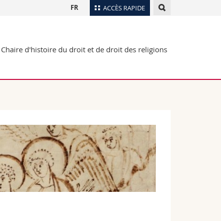
FR
ACCÈS RAPIDE
Annuaire du personnel
Chaire d'histoire du droit et de droit des religions
Plan d'accès
nts
Bibliothèques
Webmail
rs
Programme des cours
MyUnifr