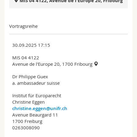
MIS 04 4122, Avenue de l'Europe 20, Fribourg
Math.-Nat. und Med. Fak.
Mitarbeitende
Webmail
Interfakultär
Doktorierende
Vorlesungsverzeichnis
Vortragsreihe
MyUnifr
30.09.2025 17:15
MIS 04 4122
Avenue de l'Europe 20, 1700 Fribourg
Dr Philippe Guex
a. ambassadeur suisse
Institut für Europarecht
Christine Eggen
christine.eggen@unifr.ch
Avenue Beaurgard 11
1700 Freiburg
0263008090