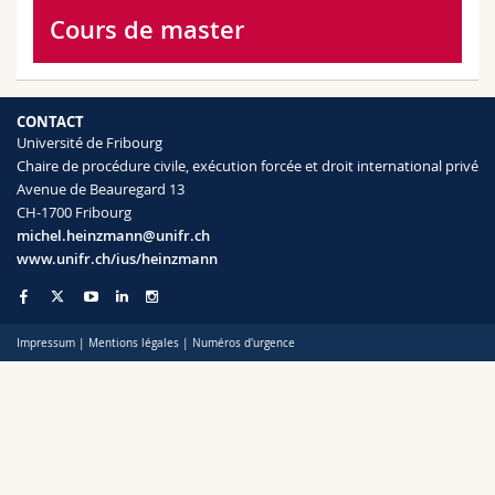
Sciences et médecine
Collaborateurs
Webmail
Cours de master
Interfacultaire
Doctorants
Programme des cours
CONTACT
MyUnifr
Université de Fribourg
Chaire de procédure civile, exécution forcée et droit international privé
Avenue de Beauregard 13
CH-1700 Fribourg
michel.heinzmann@unifr.ch
www.unifr.ch/ius/heinzmann
Impressum
|
Mentions légales
|
Numéros d'urgence