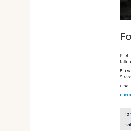
Fo
Prof.
falle
Ein w
Stras
Eine 
Futu
Fo
Hab
In