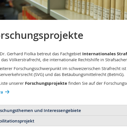
rschungsprojekte
 Dr. Gerhard Fiolka betreut das Fachgebiet
Internationales Stra
n das Völkerstrafrecht, die internationale Rechtshilfe in Strafsach
eiterer Forschungsschwerpunkt im schweizerischen Strafrecht ist
senverkehrsrecht (SVG) und das Betäubungsmittelrecht (BetmG).
Liste unserer
Forschungsprojekte
finden Sie auf der Forschung
ra
rschungsthemen und Interessengebiete
ilitationsprojekt
ternationales Strafrecht