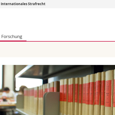
 Internationales Strafrecht
Informationen 
k.
Studieninteressier
aftliche Fak.
Studierende
Forschung
d Sozialwissenschaftliche Fak.
Medien
Fak.
Forschende
ungs- und Bildungswissenschaften
Mitarbeitende
 Med. Fak.
Doktorierende