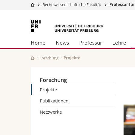
Rechtswissenschaftliche Fakultät
Professur für
Universität
Fakultäten
Universität
Studium
Theologische Fa
Freiburg
Campus
Rechtswissensch
Home
News
Professur
Lehre
Forschung
Wirtschafts- un
Universität
Philosophische 
Weiterbildung
Fak. für Erzieh
Forschung
Projekte
Math.-Nat. und
Interfakultär
Forschung
Projekte
Publikationen
Netzwerke