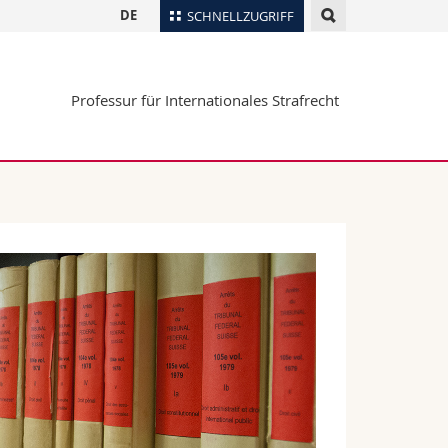
DE
SCHNELLZUGRIFF
für
Personenverzeichnis
Professur für Internationales Strafrecht
Ortsplan
te
Bibliotheken
Webmail
Vorlesungsverzeichnis
MyUnifr