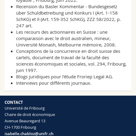
loyauté", Fribourg, juin 2022.
Recension du Basler Kommentar - Bundesgesetz
über Schuldbetreibung und Konkurs I (Art. 1-158
SchKG) et II (Art. 159-352 SchKG), ZZZ 58/2022, p.
247 art.
Les recours des actionnaires en Suisse : une
comparaison avec le droit australien, mineur,
Université Monash, Melbourne mémoire, 2008.
Conceptions de la concurrence en droit suisse des
cartels, document de travail de la faculté des
sciences économiques et sociales, vol. 294, Fribourg,
juin 1997.
Blogs juridiques pour l'étude Froriep Legal AG.
Interviews pour différents journaux.
CONTACT
Université de Fribourg
Chaire de droit économique
Avenue Beauregard 13
CH-1700 Fribourg
isabelle.chabloz@unifr.ch