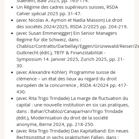
Staehein, Bâle 2025, pp. 165-174.
Un Régime des cadres supérieurs suisses, RSDA
Cahier spécial 2025 pp. 31-47.
(avec Nicolas A. Aymon et Nadia Masson) Le droit
des sociétés 2024/2025, RSDA 2/2025 pp. 204-219.
(avec Susan Emmenegger) Ein Senior Managers
Regime für die Schweiz, dans :
Chabloz/Contratto/Darbellay/Eggen/Grünewald/Reiser/Ze
Gutknecht (édit.), TBTF & Finanzstabilität -
Symposium 14. Janvier 2025, Zurich 2025, pp. 21-
30.
(avec Alexandre Köhler)
Programme suisse de
clémence – un état des lieux au regard du droit
européen de la concurrence
, RSDA 4/2024 pp. 417-
430.
(avec Rita Trigo Trindade) La marge de fluctuation du
capital : une nouvelle institution en six cas pratiques,
dans : Bahar/Chabloz/Canapa/Hari/Trigo Trindade
(édit.), Modernisation du droit de la société
anonyme, Berne 2024, pp. 218-250.
(avec Rita Trigo Trindade) Das Kapitalband: Ein neues
Rechtsinstitut in sechs praktischen Fällen, dans :