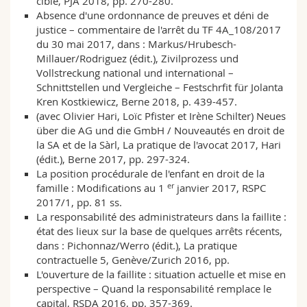
cible, PJA 2018, pp. 270-280.
Absence d'une ordonnance de preuves et déni de
justice – commentaire de l'arrêt du TF 4A_108/2017
du 30 mai 2017, dans : Markus/Hrubesch-
Millauer/Rodriguez (édit.), Zivilprozess und
Vollstreckung national und international –
Schnittstellen und Vergleiche – Festschrfit für Jolanta
Kren Kostkiewicz, Berne 2018, p. 439-457.
(avec Olivier Hari, Loïc Pfister et Irène Schilter) Neues
über die AG und die GmbH / Nouveautés en droit de
la SA et de la Sàrl, La pratique de l'avocat 2017, Hari
(édit.), Berne 2017, pp. 297-324.
La position procédurale de l'enfant en droit de la
er
famille : Modifications au 1
janvier 2017, RSPC
2017/1,
pp. 81 ss.
La responsabilité des administrateurs dans la faillite :
état des lieux sur la base de quelques arrêts récents,
dans : Pichonnaz/Werro (édit.), La pratique
contractuelle 5, Genève/Zurich 2016, pp.
L'ouverture de la faillite : situation actuelle et mise en
perspective – Quand la responsabilité remplace le
capital, RSDA 2016, pp. 357-369.