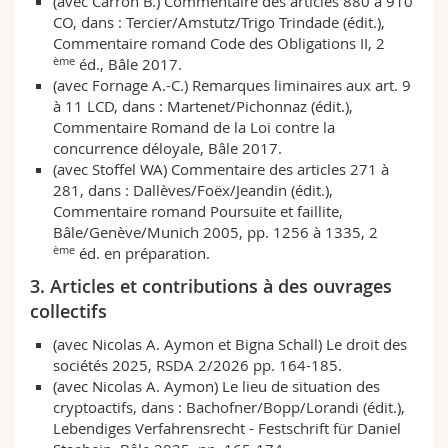
(avec Carron B.) Commentaire des articles 880 à 910
CO, dans : Tercier/Amstutz/Trigo Trindade (édit.),
Commentaire romand Code des Obligations II, 2
ème
éd., Bâle 2017.
(avec Fornage A.-C.) Remarques liminaires aux art. 9
à 11 LCD, dans : Martenet/Pichonnaz (édit.),
Commentaire Romand de la Loi contre la
concurrence déloyale, Bâle 2017.
(avec Stoffel WA) Commentaire des articles 271 à
281, dans : Dallèves/Foëx/Jeandin (édit.),
Commentaire romand Poursuite et faillite,
Bâle/Genève/Munich 2005, pp. 1256 à 1335, 2
ème
éd. en préparation.
3. Articles et contributions à des ouvrages
collectifs
(avec Nicolas A. Aymon et Bigna Schall) Le droit des
sociétés 2025, RSDA 2/2026 pp. 164-185.
(avec Nicolas A. Aymon) Le lieu de situation des
cryptoactifs, dans : Bachofner/Bopp/Lorandi (édit.),
Lebendiges Verfahrensrecht - Festschrift für Daniel