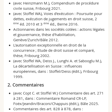
(avec Heinzmann M.), Compendium de procédure
Sciences et médecine
Collaborateurs
Webmail
civile suisse, Fribourg 2021.
(avec Stoffel WA), Voies d'exécution : Poursuite pour
Interfacultaire
Doctorants
Programme des cours
dettes, exécution de jugements en droit suisse, 2
ème
ème
éd. 2010 et 3
éd., Berne 2016.
Actionnaires dans les sociétés cotées : actions légales
MyUnifr
et gouvernance, thèse d'habilitation,
Genève/Zurich/Bâle 2012.
L'autorisation exceptionnelle en droit de la
concurrence ; Etude de droit suisse et comparé,
thèse, Fribourg 2002.
(avec Stoffel WA, Deiss J., Lunghi A. et Sabooglu M.),
La décartellisation en Suisse : influences
européennes, dans : Stoffel/Deiss (édit.), Fribourg
1999.
2. Commentaires
(avec Copt C. et Stoffel W.) Commentaire des art. 271
à 281, dans : Commentaire Romand CR-LP,
Foëx/Jeandin/Braconi/Chappuis (édit.), Bâle 2025.
Commentaires des art. 828 à 878, dans :