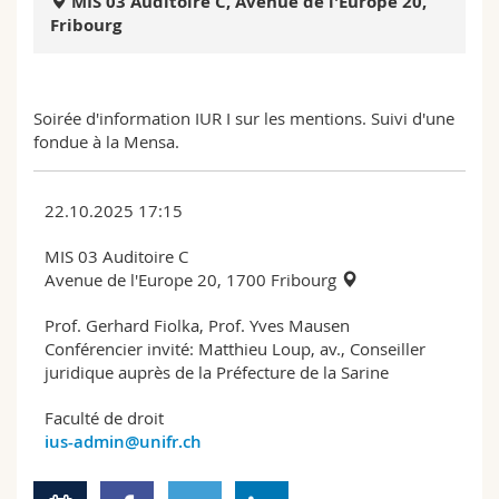
MIS 03 Auditoire C, Avenue de l'Europe 20,
Sciences et médecine
Collaborateurs
Webmail
Fribourg
Interfacultaire
Doctorants
Programme des cours
Soirée d'information IUR I sur les mentions. Suivi d'une
MyUnifr
fondue à la Mensa.
22.10.2025 17:15
MIS 03 Auditoire C
Avenue de l'Europe 20, 1700 Fribourg
Prof. Gerhard Fiolka, Prof. Yves Mausen
Conférencier invité: Matthieu Loup, av., Conseiller
juridique auprès de la Préfecture de la Sarine
Faculté de droit
ius-admin@unifr.ch