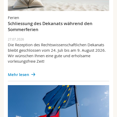
Math.-Nat. und Med. Fak.
Mitarbeitende
Webmail
Personelles
Ferien
Interfakultär
Doktorierende
Vorlesungsverzeichnis
Preise und Auszeichnungen
Schliessung des Dekanats während den
Sommerferien
Forschung
MyUnifr
27.07.2026
Success stories
Die Rezeption des Rechtswissenschaftlichen Dekanats
bleibt geschlossen vom 24. Juli bis am 9. August 2026.
Wissenschaft und Gesellschaft
Wir wünschen Ihnen eine gute und erholsame
vorlesungsfreie Zeit!
Prüfungen
Mehr lesen
Weiterbildung
Publikationen
Mobilität
Alumni IUS Frilex