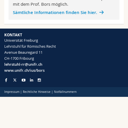
Math.-Nat. und Med. Fak.
mit dem Prof. Bors möglich.
Mitarbeitende
Webmail
Sämtliche Informationen finden Sie hier.
Interfakultär
Doktorierende
Vorlesungsverzeichnis
KONTAKT
MyUnifr
Universität Freiburg
Lehrstuhl für Römisches Recht
Avenue Beauregard 11
CH-1700 Fribourg
lehrstuhl-rr@unifr.ch
www.unifr.ch/ius/bors
Impressum
|
Rechtliche Hinweise
|
Notfallnummern