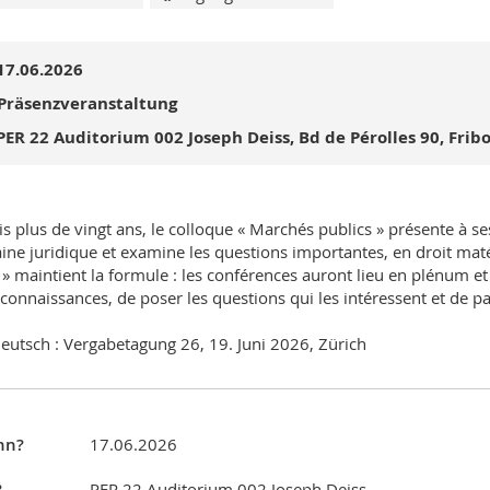
17.06.2026
Präsenzveranstaltung
PER 22 Auditorium 002 Joseph Deiss, Bd de Pérolles 90, Frib
s plus de vingt ans, le colloque « Marchés publics » présente à se
ne juridique et examine les questions importantes, en droit ma
» maintient la formule : les conférences auront lieu en plénum et
 connaissances, de poser les questions qui les intéressent et de pa
eutsch : Vergabetagung 26, 19. Juni 2026, Zürich
nn?
17.06.2026
?
PER 22 Auditorium 002 Joseph Deiss