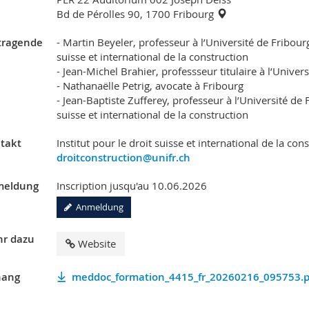
Bd de Pérolles 90, 1700 Fribourg
tragende
- Martin Beyeler, professeur à l’Université de Fribourg,
suisse et international de la construction
- Jean-Michel Brahier, professseur titulaire à l’Univer
- Nathanaëlle Petrig, avocate à Fribourg
- Jean-Baptiste Zufferey, professeur à l’Université de F
suisse et international de la construction
takt
Institut pour le droit suisse et international de la con
droitconstruction@unifr.ch
eldung
Inscription jusqu'au 10.06.2026
Anmeldung
r dazu
Website
ang
meddoc_formation_4415_fr_20260216_095753.p