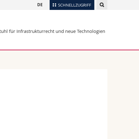
DE
SCHNELLZUGRIFF
für
Personenverzeichnis
tuhl für Infrastrukturrecht und neue Technologien
Ortsplan
te
Bibliotheken
Webmail
Vorlesungsverzeichnis
MyUnifr