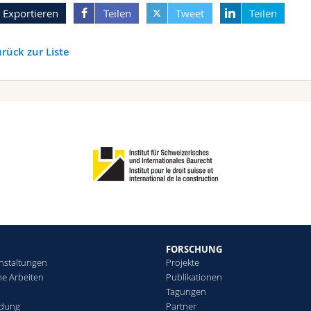
Exportieren
Teilen
Tweet
Teilen
rück zur Liste
FORSCHUNG
nstaltungen
Projekte
che Arbeiten
Publikationen
Tagungen
ldung
Partner