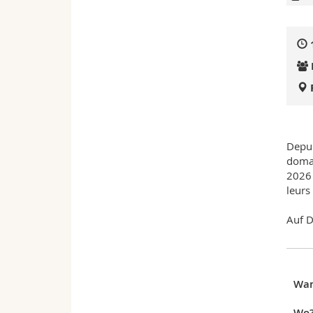
Depui
domai
2026 
leurs
Auf D
Wa
Wo