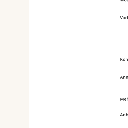
Vor
Kon
Anm
Meh
Anh