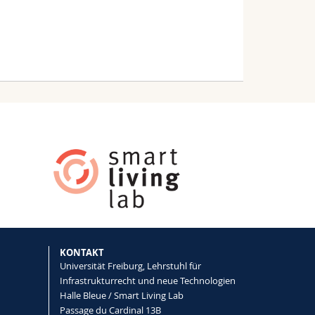
KONTAKT
Universität Freiburg, Lehrstuhl für
Infrastrukturrecht und neue Technologien
Halle Bleue / Smart Living Lab
Passage du Cardinal 13B