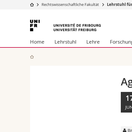
Rechtswissenschaftliche Fakultät
Lehrstuhl fü
Universität
Fakultäten
Universität
Studium
Theologische Fa
Freiburg
Campus
Rechtswissensch
Home
Lehrstuhl
Lehre
Forschun
Forschung
Wirtschafts- un
Universität
Philosophische 
Weiterbildung
Fak. für Erzieh
Math.-Nat. und
Interfakultär
Ag
1
JUN
Br