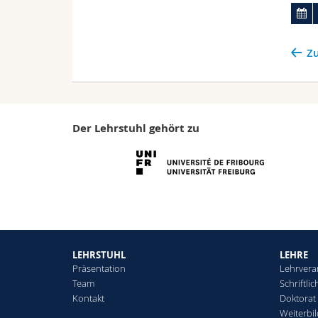
Zu
Der Lehrstuhl gehört zu
LEHRSTUHL
LEHRE
Präsentation
Lehrvera
Team
Schriftli
Kontakt
Doktorat
Weiterbi