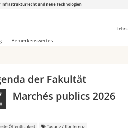
r Infrastrukturrecht und neue Technologien
Informationen 
Lehrs
k.
Studieninteressier
aftliche Fak.
Studierende
g
Bemerkenswertes
d Sozialwissenschaftliche Fak.
Medien
Fak.
Forschende
ungs- und Bildungswissenschaften
Mitarbeitende
 Med. Fak.
Doktorierende
enda der Fakultät
Marchés publics 2026
7
I
eite Öffentlichkeit
Tagung / Konferenz