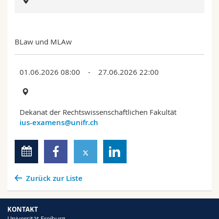
Math.-Nat. und Med. Fak.
Mitarbeitende
Webmail
Interfakultär
Doktorierende
Vorlesungsverzeichnis
BLaw und MLAw
MyUnifr
01.06.2026 08:00 - 27.06.2026 22:00
Dekanat der Rechtswissenschaftlichen Fakultät
ius-examens@unifr.ch
Zurück zur Liste
KONTAKT
Universität Freiburg