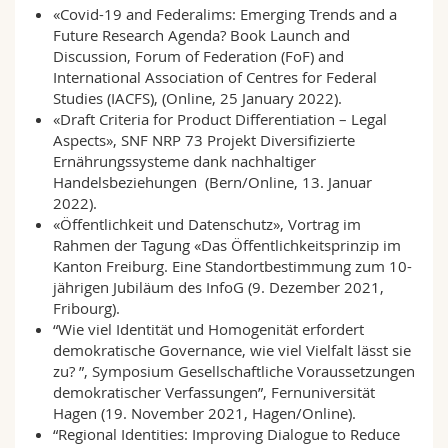
Math.-Nat. und Med. Fak.
«Covid-19 and Federalims: Emerging Trends and a
Mitarbeitende
Webmail
Future Research Agenda? Book Launch and
Discussion, Forum of Federation (FoF) and
Interfakultär
Doktorierende
Vorlesungsverzeichnis
International Association of Centres for Federal
Studies (IACFS), (Online, 25 January 2022).
«Draft Criteria for Product Differentiation – Legal
MyUnifr
Aspects», SNF NRP 73 Projekt Diversifizierte
Ernährungssysteme dank nachhaltiger
Handelsbeziehungen (Bern/Online, 13. Januar
2022).
«Öffentlichkeit und Datenschutz», Vortrag im
Rahmen der Tagung «Das Öffentlichkeitsprinzip im
Kanton Freiburg. Eine Standortbestimmung zum 10-
jährigen Jubiläum des InfoG (9. Dezember 2021,
Fribourg).
“Wie viel Identität und Homogenität erfordert
demokratische Governance, wie viel Vielfalt lässt sie
zu? ”, Symposium Gesellschaftliche Voraussetzungen
demokratischer Verfassungen”, Fernuniversität
Hagen (19. November 2021, Hagen/Online).
“Regional Identities: Improving Dialogue to Reduce