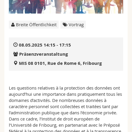
Math.-Nat. und Med. Fak.
Mitarbeitende
Webmail
Interfakultär
Doktorierende
Vorlesungsverzeichnis
Breite Öffentlichkeit
Vortrag
MyUnifr
08.05.2025 14:15 - 17:15
Präsenzveranstaltung
MIS 08 0101, Rue de Rome 6, Fribourg
Les questions relatives à la protection des données ont
aujourd’hui une importance dans pratiquement tous les
domaines d’activités. De nombreuses données à
caractère personnel sont collectées et traitées tant par
l’administration publique que dans l’économie privée.
Dans ce cadre, l’Institut de droit européen de
l’Université de Fribourg, en partenariat avec le Préposé
fédéral à la protection des données et à la transparence,