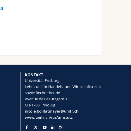
df
KONTAKT
Universität Freiburg
Lehrstuhl für Handels- und Wirtschaftsrecht
sowie Rechtstheorie
Avenue de Beauregard 13
CH-1700 Fribourg
nicole.boillatmayer@unifr.ch
www.unifr.ch/ius/amstutz