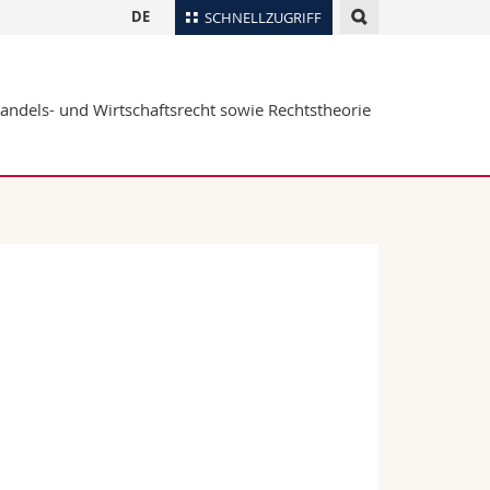
DE
SCHNELLZUGRIFF
für
Personenverzeichnis
Handels- und Wirtschaftsrecht sowie Rechtstheorie
Ortsplan
te
Bibliotheken
Webmail
Vorlesungsverzeichnis
MyUnifr