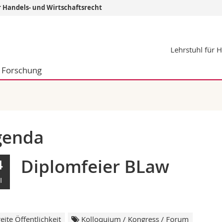
r Handels- und Wirtschaftsrecht
Informationen 
Lehrstuhl für 
k.
Studieninteressier
aftliche Fak.
Studierende
Forschung
d Sozialwissenschaftliche Fak.
Medien
Fak.
Forschende
ungs- und Bildungswissenschaften
Mitarbeitende
 Med. Fak.
Doktorierende
genda
Diplomfeier BLaw
4
I
eite Öffentlichkeit
Kolloquium / Kongress / Forum