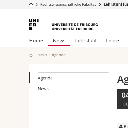
Rechtswissenschaftliche Fakultät
Lehrstuhl fü
Universität
Fakultäten
Universität
Studium
Theologische Fa
Freiburg
Campus
Rechtswissensch
Home
News
Lehrstuhl
Lehre
Forschung
Wirtschafts- un
Universität
Philosophische 
Weiterbildung
Fak. für Erzieh
News
Agenda
Math.-Nat. und
Interfakultär
A
Agenda
News
0
JUL
Br