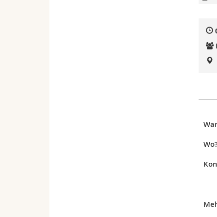
Wa
Wo
Kon
Meh