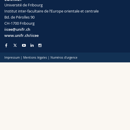
Sciences et médecine
Collaborateurs
Webmail
Université de Fribourg
Institut inter-facultaire de l’Europe orientale et centrale
Bd. de Pérolles 90
Interfacultaire
Doctorants
Programme des cours
CH-1700 Fribourg
iicee@unifr.ch
www.unifr.ch/iicee
MyUnifr
Impressum
|
Mentions légales
|
Numéros d'urgence