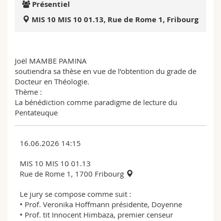
Présentiel
Sciences et médecine
Collaborateurs
Webmail
MIS 10 MIS 10 01.13, Rue de Rome 1, Fribourg
Interfacultaire
Doctorants
Programme des cours
Joël MAMBE PAMINA
MyUnifr
soutiendra sa thèse en vue de l’obtention du grade de
Docteur en Théologie.
Thème :
La bénédiction comme paradigme de lecture du
Pentateuque
16.06.2026 14:15
MIS 10 MIS 10 01.13
Rue de Rome 1, 1700 Fribourg
Le jury se compose comme suit :
• Prof. Veronika Hoffmann présidente, Doyenne
• Prof. tit Innocent Himbaza, premier censeur