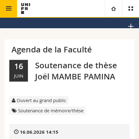
Faculté de théologie
Institut d'études dominicaines
Université
Facultés
Etudes
Agenda de la Faculté
Vous êtes
Campus
Théologie
Soutenance de thèse
16
Joël MAMBE PAMINA
JUIN
Recherche
Ressources
Droit
Futurs étudiants
Université
Sciences économiques et sociales et management
Etudiants
Annuaire du personnel
Ouvert au grand public
Formation continue
Lettres et sciences humaines
Médias
Plan d'accès
Soutenance de mémoire/thèse
Sciences de l'éducation et de la formation
Chercheurs
Bibliothèques
16.06.2026 14:15