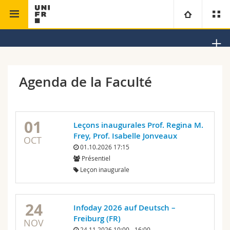
Faculté de théologie
Institut d'études dominicaines
Université
Facultés
Etudes
Agenda de la Faculté
Vous êtes
Campus
Théologie
01
Leçons inaugurales Prof. Regina M.
Recherche
Ressources
Droit
Futurs étudiants
Frey, Prof. Isabelle Jonveaux
OCT
01.10.2026 17:15
Université
Sciences économiques et sociales et management
Etudiants
Annuaire du personnel
Présentiel
Leçon inaugurale
Formation continue
Lettres et sciences humaines
Médias
Plan d'accès
24
Infoday 2026 auf Deutsch –
Sciences de l'éducation et de la formation
Chercheurs
Bibliothèques
Freiburg (FR)
NOV
24.11.2026 10:00 - 16:00