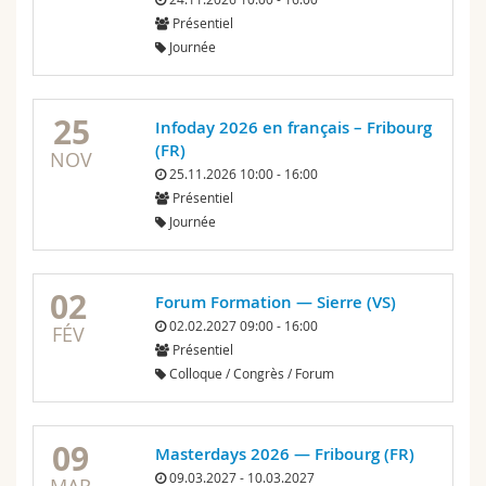
Sciences et médecine
Collaborateurs
Webmail
Présentiel
Journée
Interfacultaire
Doctorants
Programme des cours
25
Infoday 2026 en français – Fribourg
MyUnifr
(FR)
NOV
25.11.2026 10:00 - 16:00
Présentiel
Journée
02
Forum Formation — Sierre (VS)
02.02.2027 09:00 - 16:00
FÉV
Présentiel
Colloque / Congrès / Forum
09
Masterdays 2026 — Fribourg (FR)
09.03.2027 - 10.03.2027