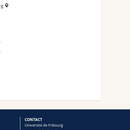
rg
h
CONTACT
Université de Fribourg