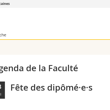
caines
Vous êtes
Futurs étudia
Etudiants
che
conomiques et sociales et management
Médias
 sciences humaines
Chercheurs
 l'éducation et de la formation
Collaborateu
t médecine
Doctorants
aire
enda de la Faculté
Fête des dipômé·e·s
8
I