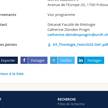
Avenue de l'Europe 20, 1700 Fribou
ervenants
Voir programme
tact
Décanat Faculté de théologie
Catherine Zbinden Progin
catherine.zbindenprogrin@unifr.c
es jointes
A5_Theologie_Fete2026 Def..pdf
Exporter
Partager
Twitter
Partager
tour à la liste
T
RECHERCHE
Pôles de recherche