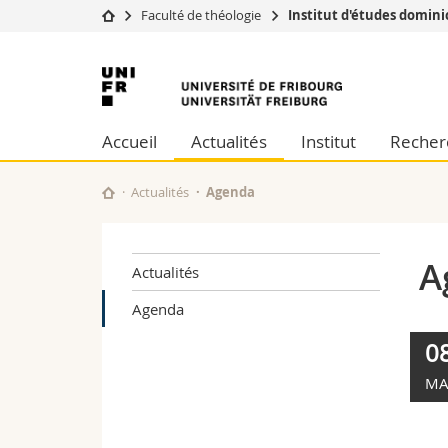
Faculté de théologie
Institut d'études domini
Université
Facultés
Université
Etudes
Théologie
de
Campus
Droit
Accueil
Actualités
Institut
Recher
Recherche
Sciences é
Fribourg
Université
Lettres et
Formation continue
Sciences de
Actualités
Agenda
Sciences e
Interfacult
Ag
Actualités
Agenda
0
MA