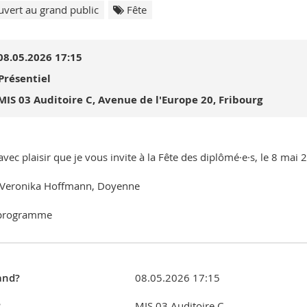
vert au grand public
Fête
08.05.2026 17:15
Présentiel
MIS 03 Auditoire C, Avenue de l'Europe 20, Fribourg
 avec plaisir que je vous invite à la Fête des diplômé·e·s, le 8 mai 
 Veronika Hoffmann, Doyenne
 programme
nd?
08.05.2026 17:15
?
MIS 03 Auditoire C