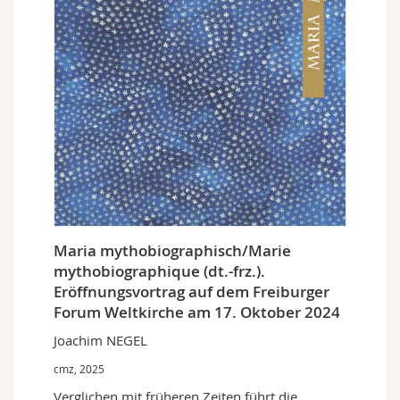
Sciences et médecine
Collaborateurs
Webmail
Interfacultaire
Doctorants
Programme des cours
MyUnifr
Maria mythobiographisch/Marie
mythobiographique (dt.-frz.).
Eröffnungsvortrag auf dem Freiburger
Forum Weltkirche am 17. Oktober 2024
Joachim NEGEL
cmz, 2025
Verglichen mit früheren Zeiten führt die