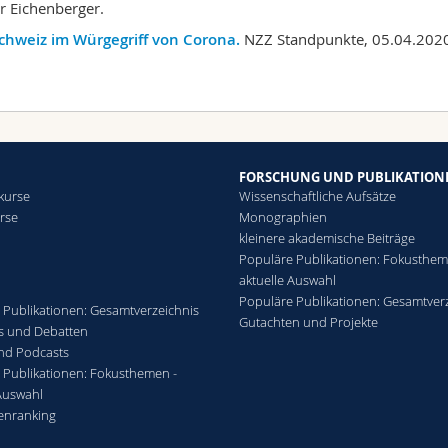
r Eichenberger.
chweiz im Würgegriff von Corona.
NZZ Standpunkte, 05.04.2020 
FORSCHUNG UND PUBLIKATION
kurse
Wissenschaftliche Aufsätze
rse
Monographien
kleinere akademische Beiträge
Populäre Publikationen: Fokusthem
aktuelle Auswahl
Populäre Publikationen: Gesamtver
 Publikationen: Gesamtverzeichnis
Gutachten und Projekte
ws und Debatten
nd Podcasts
 Publikationen: Fokusthemen -
 Auswahl
nranking