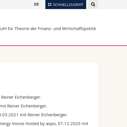
DE
SCHNELLZUGRIFF
für
Personenverzeichnis
uhl für Theorie der Finanz- und Wirtschaftspolitik
Ortsplan
te
Bibliotheken
Webmail
Vorlesungsverzeichnis
MyUnifr
t Reiner Eichenberger.
mit Reiner Eichenberger.
3.05.2021 mit Reiner Eichenberger.
nergy Voices hosted by axpo, 07.12.2020 mit