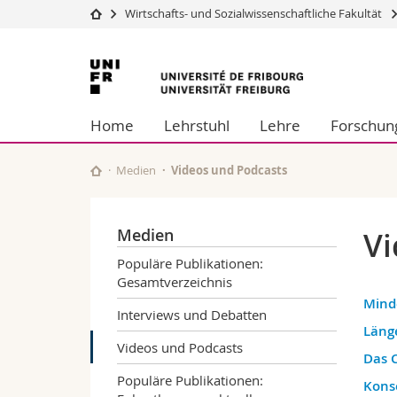
Wirtschafts- und Sozialwissenschaftliche Fakultät
Universität
Fakultäten
Universität
Studium
Theologische Fa
Freiburg
Campus
Rechtswissensch
Home
Lehrstuhl
Lehre
Forschung
Forschung
Wirtschafts- un
Universität
Philosophische 
Weiterbildung
Fak. für Erzieh
Medien
Videos und Podcasts
Math.-Nat. und
Interfakultär
Medien
Vi
Populäre Publikationen:
Gesamtverzeichnis
Mind
Interviews und Debatten
Länge
Videos und Podcasts
Das C
Populäre Publikationen:
Kons