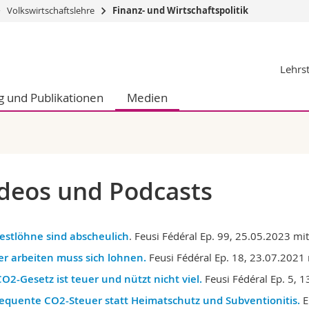
Volkswirtschaftslehre
Finanz- und Wirtschaftspolitik
Informationen 
Lehrst
k.
Studieninteressier
aftliche Fak.
Studierende
 und Publikationen
Medien
d Sozialwissenschaftliche Fak.
Medien
Fak.
Forschende
ungs- und Bildungswissenschaften
Mitarbeitende
 Med. Fak.
Doktorierende
deos und Podcasts
estlöhne sind abscheulich
. Feusi Fédéral Ep. 99, 25.05.2023 mi
r arbeiten muss sich lohnen.
Feusi Fédéral Ep. 18, 23.07.2021 
O2-Gesetz ist teuer und nützt nicht viel.
Feusi Fédéral Ep. 5, 1
equente CO2-Steuer statt Heimatschutz und Subventionitis.
E