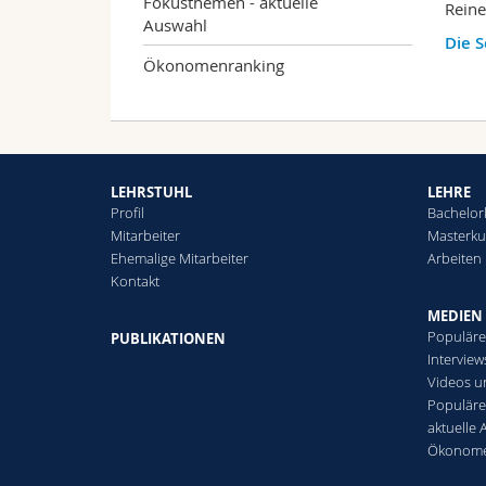
Fokusthemen - aktuelle
Reine
Auswahl
Die S
Ökonomenranking
LEHRSTUHL
LEHRE
Profil
Bachelor
Mitarbeiter
Masterku
Ehemalige Mitarbeiter
Arbeiten
Kontakt
MEDIEN
Populäre
PUBLIKATIONEN
Intervie
Videos u
Populäre
aktuelle
Ökonome