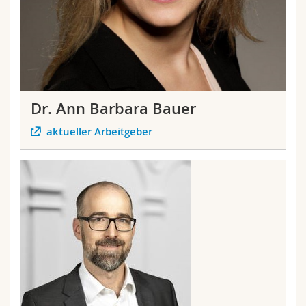
Math.-Nat. und Med. Fak.
Mitarbeitende
Webmail
Interfakultär
Doktorierende
Vorlesungsverzeichnis
MyUnifr
Dr. Ann Barbara Bauer
aktueller Arbeitgeber