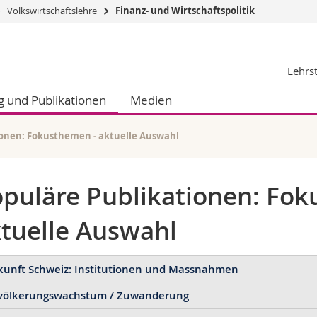
Volkswirtschaftslehre
Finanz- und Wirtschaftspolitik
Informationen 
Lehrst
k.
Studieninteressier
aftliche Fak.
Studierende
 und Publikationen
Medien
d Sozialwissenschaftliche Fak.
Medien
Fak.
Forschende
ungs- und Bildungswissenschaften
Mitarbeitende
ionen: Fokusthemen - aktuelle Auswahl
 Med. Fak.
Doktorierende
puläre Publikationen: Fok
tuelle Auswahl
kunft Schweiz: Institutionen und Massnahmen
völkerungswachstum / Zuwanderung
henberger, Reiner und David Stadelmann.
Wie Politik Expertise b