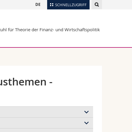
DE
SCHNELLZUGRIFF
für
Personenverzeichnis
uhl für Theorie der Finanz- und Wirtschaftspolitik
Ortsplan
te
Bibliotheken
Webmail
Vorlesungsverzeichnis
MyUnifr
usthemen -
iegt
. NZZ, 16.02.2026: 19.