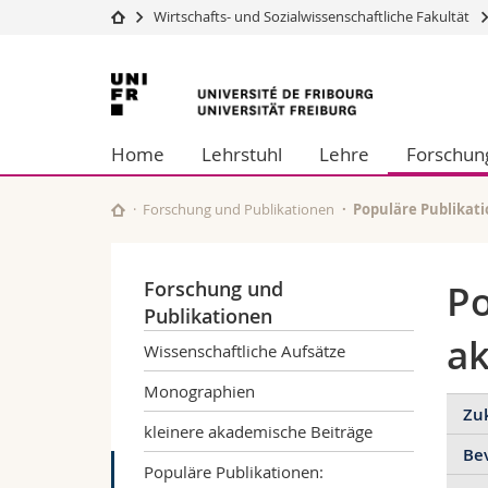
Wirtschafts- und Sozialwissenschaftliche Fakultät
Universität
Fakultäten
Universität
Studium
Theologische Fa
Freiburg
Campus
Rechtswissensch
Home
Lehrstuhl
Lehre
Forschung
Forschung
Wirtschafts- un
Universität
Philosophische 
Weiterbildung
Fak. für Erzieh
Forschung und Publikationen
Populäre Publikat
Math.-Nat. und
Interfakultär
Forschung und
Po
Publikationen
ak
Wissenschaftliche Aufsätze
Monographien
Zu
kleinere akademische Beiträge
Be
Eic
Populäre Publikationen: