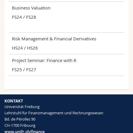
Math.-Nat. und Med. Fak.
Mitarbeitende
Webmail
Business Valuation
FS24 / FS28
Interfakultär
Doktorierende
Vorlesungsverzeichnis
MyUnifr
Risk Management & Financial Derivatives
HS24 / HS26
Project Seminar: Finance with R
FS25 / FS27
KONTAKT
Universität Freiburg
Lehrstuhl für Finanzmanagement und Rechnungswesen
Bd. de Pérolles 90
CH-1700 Fribourg
www.unifr.ch/finance