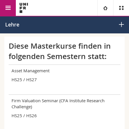
Wirtschafts- und
Betriebswirtschaftslehre
Finanzmanage
Universität
Lehre
Sozialwissenschaftliche
und
Fakultät
Rechnungswe
Fakultäten
Studium
Diese Masterkurse finden in
folgenden Semestern statt:
Informationen für
Campus
Theologische Fak.
Forschung
Asset Management
Ressourcen
Rechtswissenschaftliche Fak.
Studieninteressierte
HS25 / HS27
Universität
Wirtschafts- und Sozialwissenschaftliche Fak.
Studierende
Personenverzeichnis
Firm Valuation Seminar (CFA Institute Research
Weiterbildung
Philosophische Fak.
Medien
Ortsplan
Challenge)
HS25 / HS26
Fak. für Erziehungs- und Bildungswissenschaften
Forschende
Bibliotheken