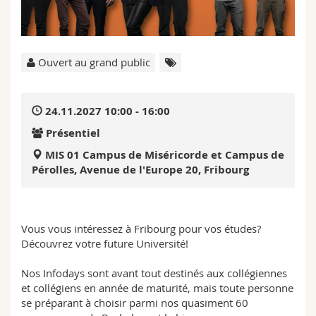
Sciences et médecine
Collaborateurs
Webmail
Interfacultaire
Doctorants
Programme des cours
Ouvert au grand public
MyUnifr
24.11.2027 10:00 - 16:00
Présentiel
MIS 01 Campus de Miséricorde et Campus de
Pérolles, Avenue de l'Europe 20, Fribourg
Vous vous intéressez à Fribourg pour vos études?
Découvrez votre future Université!
Nos Infodays sont avant tout destinés aux collégiennes
et collégiens en année de maturité, mais toute personne
se préparant à choisir parmi nos quasiment 60