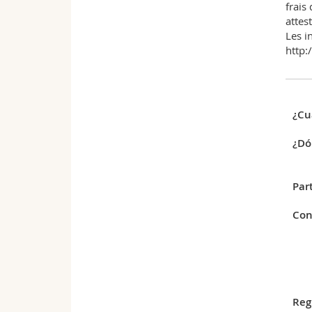
frais
attes
Les in
http:
¿Cu
¿Dó
Par
Con
Reg