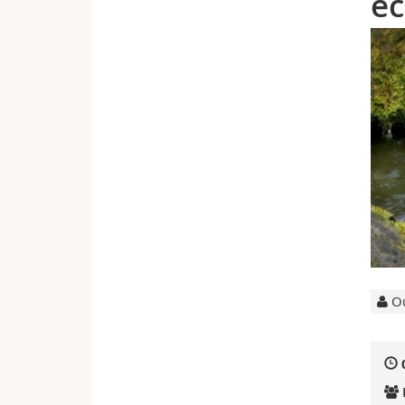
éc
Ou