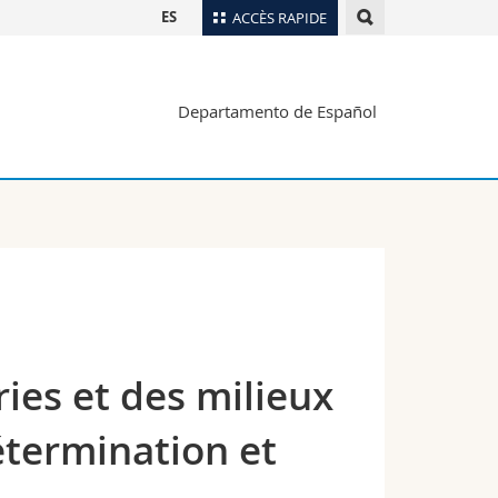
ES
ACCÈS RAPIDE
Annuaire du personnel
Departamento de Español
Plan d'accès
nts
Bibliothèques
Webmail
rs
Programme des cours
MyUnifr
ies et des milieux
étermination et