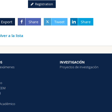
Registration
Export
Share
Tweet
Share
lver a la lista
OS
INVESTIGACIÓN
 exámenes
Proyectos de investigación
do
DEEM
d
 Académico