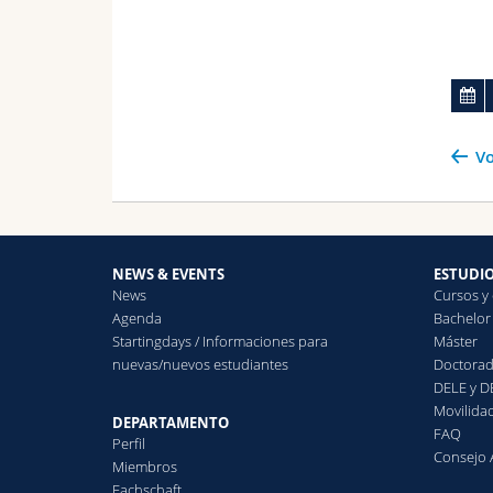
Vo
NEWS & EVENTS
ESTUDI
News
Cursos y
Agenda
Bachelor
Startingdays / Informaciones para
Máster
nuevas/nuevos estudiantes
Doctora
DELE y 
Movilida
DEPARTAMENTO
FAQ
Perfil
Consejo
Miembros
Fachschaft