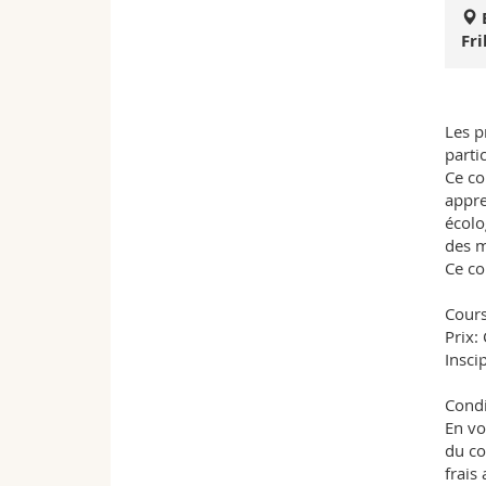
Fr
Les p
parti
Ce co
appre
écolo
des m
Ce co
Cours
Prix:
Insci
Condi
En vo
du co
frais