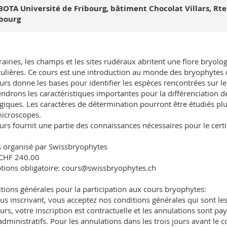
BOTA Université de Fribourg, bâtiment Chocolat Villars, Rt
ibourg
rairies, les champs et les sites rudéraux abritent une flore bryolo
culières. Ce cours est une introduction au monde des bryophytes d
urs donne les bases pour identifier les espèces rencontrées sur le 
ndrons les caractéristiques importantes pour la différenciation d
giques. Les caractères de détermination pourront être étudiés plus
icroscopes.
urs fournit une partie des connaissances nécessaires pour le certi
 organisé par Swissbryophytes
 CHF 240.00
ptions obligatoire: cours@swissbryophytes.ch
tions générales pour la participation aux cours bryophytes:
us inscrivant, vous acceptez nos conditions générales qui sont les 
urs, votre inscription est contractuelle et les annulations sont 
 administratifs. Pour les annulations dans les trois jours avant le co