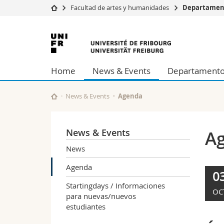
Facultad de artes y humanidades
Departament
Université
Facultés
Universidad
Etudes
Théologie
de
Campus
Droit
Home
News & Events
Departament
Recherche
Sciences é
Friburgo
Université
Lettres et
Formation continue
Sciences de
News & Events
Agenda
Sciences e
Interfacult
News & Events
A
News
Agenda
0
Startingdays / Informaciones
OC
para nuevas/nuevos
estudiantes