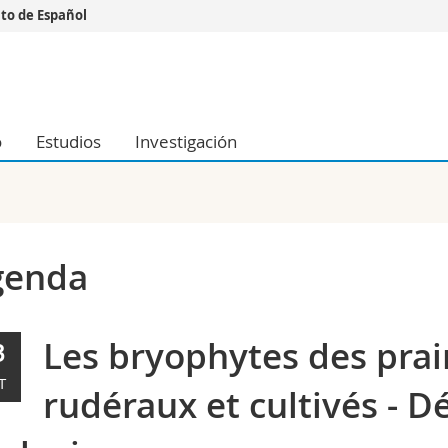
o de Español
Vous êtes
Futurs étudia
Etudiants
o
Estudios
Investigación
conomiques et sociales et management
Médias
 sciences humaines
Chercheurs
 l'éducation et de la formation
Collaborateu
t médecine
Doctorants
aire
genda
Les bryophytes des prair
3
T
rudéraux et cultivés - D