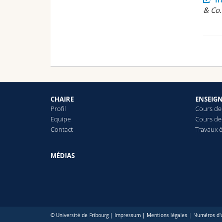
& Co.
CHAIRE
ENSEIG
Profil
Cours de
Equipe
Cours de
Contact
Travaux é
MÉDIAS
© Université de Fribourg |
Impressum
|
Mentions légales
|
Numéros d'