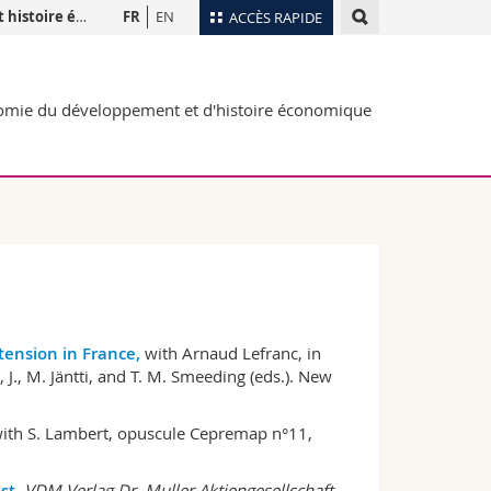
re économique
FR
EN
ACCÈS RAPIDE
Annuaire du personnel
omie du développement et d'histoire économique
Plan d'accès
nts
Bibliothèques
Webmail
rs
Programme des cours
MyUnifr
tension in France,
with Arnaud Lefranc, in
, J., M. Jäntti, and T. M. Smeeding (eds.). New
with S. Lambert, opuscule Cepremap n°11,
st
,
VDM Verlag Dr. Muller Aktiengesellschaft