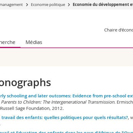
du management
Economie politique
Economie du développement et histoi
Vous êtes
Chaire d'écon
Futurs étudia
Etudiants
herche
Médias
conomiques et sociales et management
Médias
 sciences humaines
Chercheurs
 l'éducation et de la formation
Collaborateu
t médecine
Doctorants
aire
onographs
rly schooling and later outcomes: Evidence from pre-school ex
Parents to Children: The Intergenerational Transmission
. Ermisch
 Russell Sage Foundation, 2012.
 travail des enfants: quelles politiques pour quels résultats?
, 
.
avail et Education des enfants dans les pays d'Afrique de l'Oue