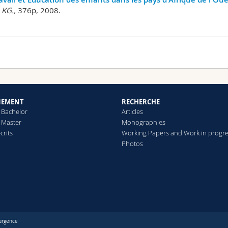
 KG.,
376p, 2008.
NEMENT
RECHERCHE
 Bachelor
Articles
 Master
Monographies
crits
Working Papers and Work in progr
Photos
urgence