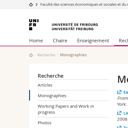
Faculté des sciences économiques et sociales et 
Université
Facultés
Université
Etudes
Théologie
de
Campus
Droit
Home
Chaire
Enseignement
Rec
Recherche
Sciences é
Fribourg
Université
Lettres et
Formation continue
Sciences de
Recherche
Monographies
Sciences e
Interfacult
Recherche
M
Articles
Ea
Monographies
From 
York:
Working Papers and Work in
progress
Le
2008
Photos
Tr