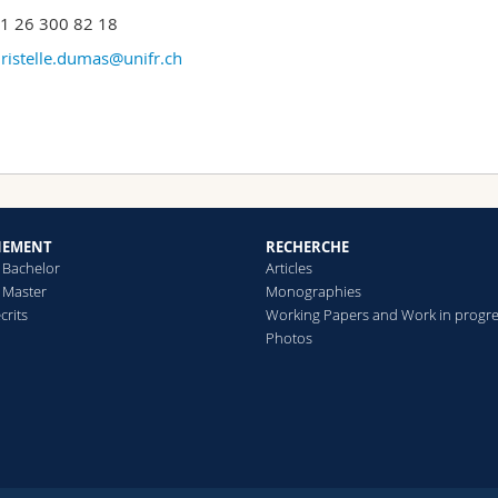
41 26 300 82 18
ristelle.dumas@unifr.ch
NEMENT
RECHERCHE
 Bachelor
Articles
 Master
Monographies
crits
Working Papers and Work in progr
Photos