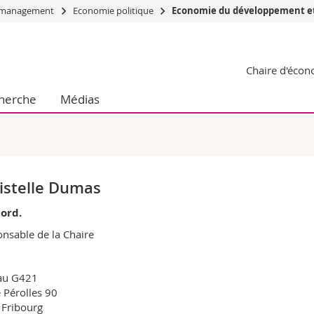
du management
Economie politique
Economie du développement et histoi
Vous êtes
Chaire d'écon
Futurs étudia
Etudiants
herche
Médias
conomiques et sociales et management
Médias
 sciences humaines
Chercheurs
 l'éducation et de la formation
Collaborateu
t médecine
Doctorants
aire
istelle Dumas
 ord.
nsable de la Chaire
au G421
 Pérolles 90
Fribourg