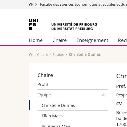
Faculté des sciences économiques et sociales et 
Université
Facultés
Université
Etudes
Théologie
de
Campus
Droit
Home
Chaire
Enseignement
Rec
Recherche
Sciences é
Fribourg
Université
Lettres et
Formation continue
Sciences de
Chaire
Equipe
Christelle Dumas
Sciences e
Interfacult
Chaire
Chr
Profil
Prof.
Equipe
Respo
CV
Christelle Dumas
Bure
Ellen Maes
bd de
1700 
Souparna Maji