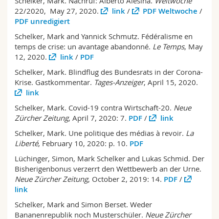
Schelker, Mark. Nachruf: Alberto Alesina.
Weltwoche
22/2020, May 27, 2020.
link
/
PDF Weltwoche
/
PDF unredigiert
Schelker, Mark and Yannick Schmutz. Fédéralisme en
temps de crise: un avantage abandonné.
Le Temps
, May
12, 2020.
link
/
PDF
Schelker, Mark. Blindflug des Bundesrats in der Corona-
Krise. Gastkommentar.
Tages-Anzeiger
, April 15, 2020.
link
Schelker, Mark. Covid-19 contra Wirtschaft-20.
Neue
Zürcher Zeitung
, April 7, 2020: 7.
PDF
/
link
Schelker, Mark. Une politique des médias à revoir.
La
Liberté
, February 10, 2020: p. 10.
PDF
Lüchinger, Simon, Mark Schelker and Lukas Schmid. Der
Bisherigenbonus verzerrt den Wettbewerb an der Urne.
Neue Zürcher Zeitung
, October 2, 2019: 14.
PDF
/
link
Schelker, Mark and Simon Berset. Weder
Bananenrepublik noch Musterschüler.
Neue Zürcher