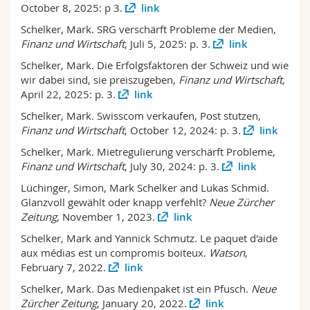
October 8, 2025: p 3.
link
Math.-Nat. und Med. Fak.
Mitarbeitende
Webmail
Schelker, Mark. SRG verschärft Probleme der Medien,
Finanz und Wirtschaft
, Juli 5, 2025: p. 3.
link
Interfakultär
Doktorierende
Vorlesungsverzeichnis
Schelker, Mark. Die Erfolgsfaktoren der Schweiz und wie
wir dabei sind, sie preiszugeben,
Finanz und Wirtschaft,
MyUnifr
April 22, 2025: p. 3.
link
Schelker, Mark. Swisscom verkaufen, Post stutzen,
Finanz und Wirtschaft
, October 12, 2024: p. 3.
link
Schelker, Mark. Mietregulierung verschärft Probleme,
Finanz und Wirtschaft
, July 30, 2024: p. 3.
link
Lüchinger, Simon, Mark Schelker and Lukas Schmid.
Glanzvoll gewählt oder knapp verfehlt?
Neue Zürcher
Zeitung
, November 1, 2023.
link
Schelker, Mark and Yannick Schmutz. Le paquet d'aide
aux médias est un compromis boiteux.
Watson
,
February 7, 2022.
link
Schelker, Mark. Das Medienpaket ist ein Pfusch.
Neue
Zürcher Zeitung
, January 20, 2022.
link