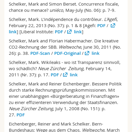
Schelker, Mark and Simon Berset. Concurrence fiscale,
chance ou menace?
uniéco
, May-July (No. 06): p. 7-9.
Schelker, Mark. L'indépendence du contrôleur.
L'Agefi
,
February 22, 2013 (No. 37): p. 1 & 8 [Agefi:
PDF
/
link
] [Liberal Institute:
PDF
/
link
]
Schelker, Mark and Florian Habermacher. Die kreative
CO2-Rechnung der SBB.
Weltwoche
, June 30, 2011 (No.
26): p. 38.
PDF-Scan
/
PDF-Original
/
link
Schelker, Mark. Wikileaks - wo ist Transparenz sinnvoll,
wo schädlich?
Neue Zürcher Zeitung
, February 14,
2011 (Nr. 37): p. 17.
PDF
/
link
Schelker, Mark and Reiner Eichenberger. Bessere Politik
durch starke Rechnungsprüfungskommissionen. Mit
einer unabhängigen «Bürgerberatung in Finanzfragen»
zu einer effizienteren Verwendung der Staatsfinanzen.
Neue Zürcher Zeitung
, July 1, 2008 (No. 151): p.
27.
PDF
Eichenberger, Reiner and Mark Schelker. Bern-
Bundeshaus: Wege aus dem Chaos.
Weltwoche
, March