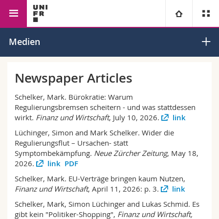
Wirtschafts- und
Volkswirtschaftslehre
Finanzwissensch
Universität
Medien
Sozialwissenschaftliche
Fakultät
Fakultäten
Studium
Newspaper Articles
Informationen für
Campus
Theologische Fak.
Schelker, Mark. Bürokratie: Warum
Regulierungsbremsen scheitern - und was stattdessen
wirkt.
Finanz und Wirtschaft
, July 10, 2026.
link
Forschung
Ressourcen
Rechtswissenschaftliche Fak.
Studieninteressierte
Lüchinger, Simon and Mark Schelker. Wider die
Regulierungsflut – Ursachen- statt
Universität
Wirtschafts- und Sozialwissenschaftliche Fak.
Studierende
Personenverzeichnis
Symptombekämpfung.
Neue Zürcher Zeitung
, May 18,
2026.
link
PDF
Weiterbildung
Philosophische Fak.
Medien
Ortsplan
Schelker, Mark. EU-Verträge bringen kaum Nutzen,
Finanz und Wirtschaft
, April 11, 2026: p. 3.
link
Fak. für Erziehungs- und Bildungswissenschaften
Forschende
Bibliotheken
Schelker, Mark, Simon Lüchinger and Lukas Schmid. Es
gibt kein "Politiker-Shopping",
Finanz und Wirtschaft,