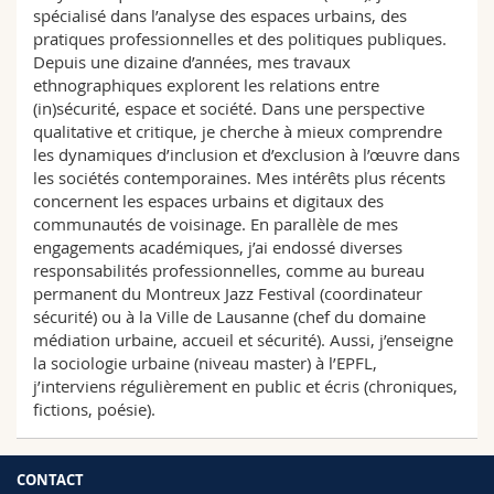
Sciences et médecine
spécialisé dans l’analyse des espaces urbains, des
Collaborateurs
Webmail
pratiques professionnelles et des politiques publiques.
Depuis une dizaine d’années, mes travaux
Interfacultaire
Doctorants
Programme des cours
ethnographiques explorent les relations entre
(in)sécurité, espace et société. Dans une perspective
qualitative et critique, je cherche à mieux comprendre
MyUnifr
les dynamiques d’inclusion et d’exclusion à l’œuvre dans
les sociétés contemporaines. Mes intérêts plus récents
concernent les espaces urbains et digitaux des
communautés de voisinage. En parallèle de mes
engagements académiques, j’ai endossé diverses
responsabilités professionnelles, comme au bureau
permanent du Montreux Jazz Festival (coordinateur
sécurité) ou à la Ville de Lausanne (chef du domaine
médiation urbaine, accueil et sécurité). Aussi, j’enseigne
la sociologie urbaine (niveau master) à l’EPFL,
j’interviens régulièrement en public et écris (chroniques,
fictions, poésie).
CONTACT