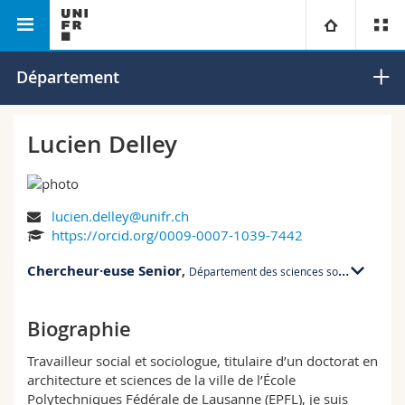
Faculté des lettres et des
Département des sciences
Université
Département
sciences humaines
sociales
Facultés
Etudes
Lucien Delley
Vous êtes
Campus
Théologie
lucien.delley@unifr.ch
Recherche
Ressources
Droit
Futurs étudiants
https://orcid.org/0009-0007-1039-7442
Chercheur·euse Senior
Université
,
Sciences économiques et sociales et management
Etudiants
Annuaire du personnel
Département des sciences sociales
Formation continue
Lettres et sciences humaines
Médias
Plan d'accès
Biographie
Travailleur social et sociologue, titulaire d’un doctorat en
Sciences de l'éducation et de la formation
Chercheurs
Bibliothèques
architecture et sciences de la ville de l’École
Polytechniques Fédérale de Lausanne (EPFL), je suis