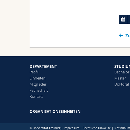
Zu
DEPARTEMENT
STUDIU
Profil
Bachelor
Einheiten
Master
Mitglieder
Doktorat
Fachschaft
Kontakt
ORGANISATIONSEINHEITEN
© Universität Freiburg |
Impressum
|
Rechtliche Hinweise
|
Notfallnu