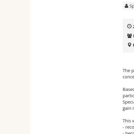
Sp
The p
conce
Based
parti
Speci
gain 
This 
- rec
- bec