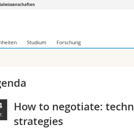
ialwissenschaften
Informationen 
k.
Studieninteressier
aftliche Fak.
Studierende
nheiten
Studium
Forschung
d Sozialwissenschaftliche Fak.
Medien
Fak.
Forschende
ungs- und Bildungswissenschaften
Mitarbeitende
 Med. Fak.
Doktorierende
genda
How to negotiate: tech
4
T.
strategies