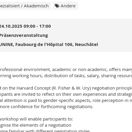
ezialisiert / Akademisch
Andere
24.10.2025 09:00 - 17:00
Präsenzveranstaltung
UNINE, Faubourg de l'Hôpital 106, Neuchâtel
rofessional environment, academic or non-academic, offers many o
rning working hours, distribution of tasks, salary, sharing resourc
 on the Harvard Concept (R. Fisher & W. Ury) negotiation principl
cipants are invited to reflect on their own experiences and strateg
al attention is paid to gender-specific aspects, role perception i
more confidence for forthcoming negotiations.
workshop will enable participants to:
ognise the elements of a negotiation
ome familiar with different negotiation styles