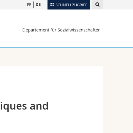
FR
DE
SCHNELLZUGRIFF
für
Personenverzeichnis
Departement für Sozialwissenschaften
Ortsplan
te
Bibliotheken
Webmail
Vorlesungsverzeichnis
MyUnifr
niques and