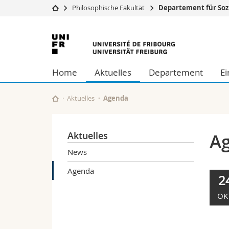
Philosophische Fakultät
Departement für Soz
Universität
Fakultäten
Universität
Studium
Theologische Fa
Freiburg
Campus
Rechtswissensch
Home
Aktuelles
Departement
Ei
Forschung
Wirtschafts- un
Universität
Philosophische 
Weiterbildung
Fak. für Erzieh
Aktuelles
Agenda
Math.-Nat. und
Interfakultär
Aktuelles
A
News
Agenda
2
OK