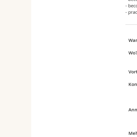
- bec
- pra
Wa
Wo
Vor
Kon
Anm
Meh