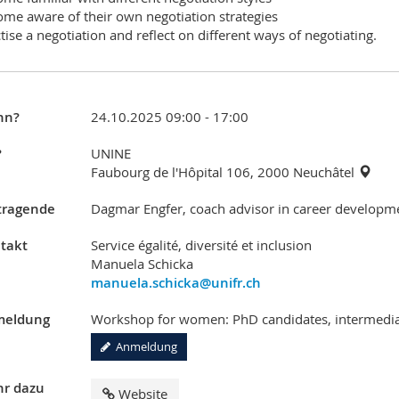
ome aware of their own negotiation strategies
ctise a negotiation and reflect on different ways of negotiating.
nn?
24.10.2025 09:00 - 17:00
?
UNINE
Faubourg de l'Hôpital 106, 2000 Neuchâtel
tragende
Dagmar Engfer, coach advisor in career developm
takt
Service égalité, diversité et inclusion
Manuela Schicka
manuela.schicka@unifr.ch
eldung
Workshop for women: PhD candidates, intermediat
Anmeldung
r dazu
Website