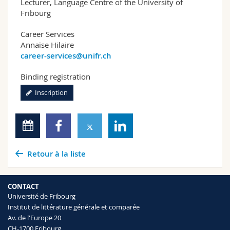
Lecturer, Language Centre of the University of
Fribourg
Career Services
Annaïse Hilaire
career-services@unifr.ch
Binding registration
Inscription
Retour à la liste
CONTACT
Université de Fribourg
Institut de littérature générale et comparée
Av. de l'Europe 20
CH-1700 Fribourg