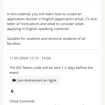
Sciences et médecine
Collaborateurs
Webmail
In this webinar you will learn how to create an
Interfacultaire
Doctorants
Programme des cours
application dossier in English (application email, CV and
letter of motivation) and what to consider when
applying in English-speaking countries.
MyUnifr
Suitable for students and doctoral students of all
faculties.
11.05.2026 12:15 - 14:00
The MS Teams code will be sent 1-2 days before the
event.
Lien événement en ligne
Chloe Esmonde