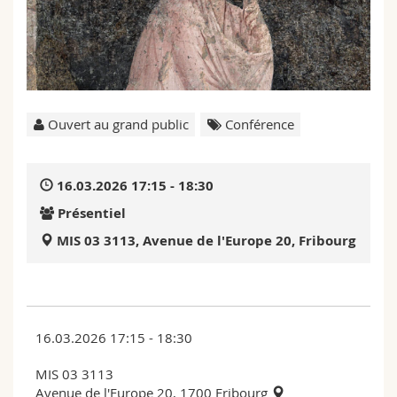
Sciences et médecine
Collaborateurs
Webmail
Interfacultaire
Doctorants
Programme des cours
MyUnifr
Ouvert au grand public
Conférence
16.03.2026 17:15 - 18:30
Présentiel
MIS 03 3113, Avenue de l'Europe 20, Fribourg
16.03.2026 17:15 - 18:30
MIS 03 3113
Avenue de l'Europe 20, 1700 Fribourg