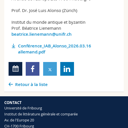
Prof. Dr. José Luis Alonso (Zürich)
Institut du monde antique et byzantin
Prof. Béatrice Lienemann
beatrice.lienemann@unifr.ch
Conférence_IAB_Alonso_2026.03.16
allemand.pdf
Retour à la liste
CONTACT
Université de Fribourg
Institut de littérature générale et comparée
Av. de l'Europe 20
CH-1700 Fribourg