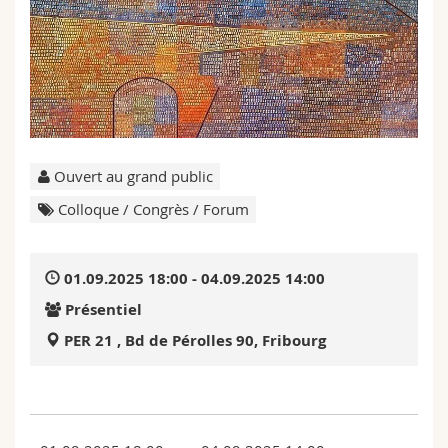
Sciences et médecine
Collaborateurs
Webmail
Interfacultaire
Doctorants
Programme des cours
MyUnifr
Ouvert au grand public
Colloque / Congrès / Forum
01.09.2025 18:00 - 04.09.2025 14:00
Présentiel
PER 21 , Bd de Pérolles 90, Fribourg