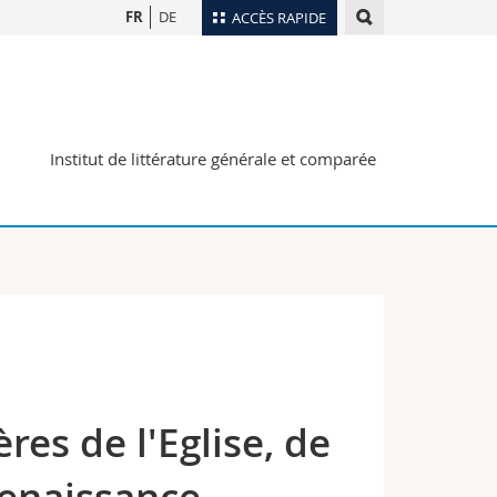
FR
DE
ACCÈS RAPIDE
Annuaire du personnel
Plan d'accès
nts
Bibliothèques
Institut de littérature générale et comparée
Webmail
rs
Programme des cours
MyUnifr
res de l'Eglise, de