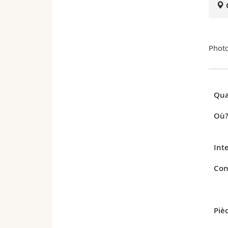
Photo
Qua
Où
Int
Con
Pièc