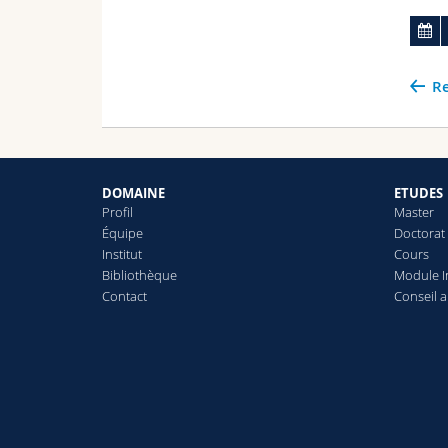
Re
DOMAINE
ETUDES
Profil
Master
Équipe
Doctorat
Institut
Cours
Bibliothèque
Module In
Contact
Conseil 