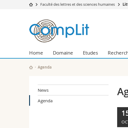
Faculté des lettres et des sciences humaines
Li
Université
Facultés
Institut
Etudes
Théologie
de
Campus
Droit
Recherche
Sciences é
littérature
Université
Lettres et
Home
Domaine
Etudes
Recherc
Formation continue
Sciences de
générale
Sciences e
Interfacult
Agenda
et
comparée
A
News
Agenda
1
OC