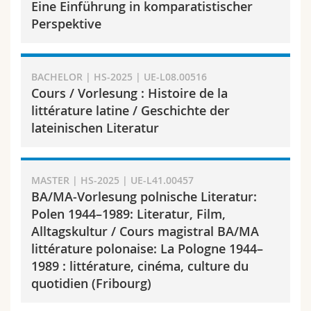
Eine Einführung in komparatistischer
Math.-Nat. und Med. Fak.
Mitarbeitende
Webmail
Perspektive
Interfakultär
Doktorierende
Vorlesungsverzeichnis
BACHELOR | HS-2025 | UE-L08.00516
MyUnifr
Cours / Vorlesung : Histoire de la
littérature latine / Geschichte der
lateinischen Literatur
MASTER | HS-2025 | UE-L41.00457
BA/MA-Vorlesung polnische Literatur:
Polen 1944–1989: Literatur, Film,
Alltagskultur / Cours magistral BA/MA
littérature polonaise: La Pologne 1944–
1989 : littérature, cinéma, culture du
quotidien (Fribourg)