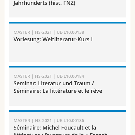
Jahrhunderts (hist. FNZ)
Math.-Nat. und Med. Fak.
Mitarbeitende
Webmail
Interfakultär
Doktorierende
Vorlesungsverzeichnis
MASTER | HS-2021 | UE-L10.00138
MyUnifr
Vorlesung: Weltliteratur-Kurs I
MASTER | HS-2021 | UE-L10.00184
Seminar: Literatur und Traum /
Séminaire: La littérature et le rêve
MASTER | HS-2021 | UE-L10.00186
Séminaire: Michel Foucault et la
littérature : l’aventure de la « French