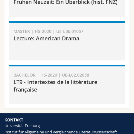
Frühen Neuzeit: Ein Überblick (hist. FNZ)
MASTER | HS-2020 | UE-L06.01057
Lecture: American Drama
BACHELOR | HS-2020 | UE-L02.02058
LT9 - Intertextes de la littérature
française
KONTAKT
Universität Freiburg
Institut für Allgemeine und vergleichende Literaturwissenschaft