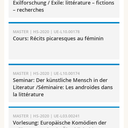
Exilforschung / Exile: littérature – fictions
Math.-Nat. und Med. Fak.
Mitarbeitende
Webmail
– recherches
Interfakultär
Doktorierende
Vorlesungsverzeichnis
MASTER | HS-2020 | UE-L10.00178
MyUnifr
Cours: Récits picaresques au féminin
MASTER | HS-2020 | UE-L10.00174
Seminar: Der künstliche Mensch in der
Literatur /Séminaire: Les androïdes dans
la littérature
MASTER | HS-2020 | UE-L03.00241
Vorlesung: Europäische Komödien der