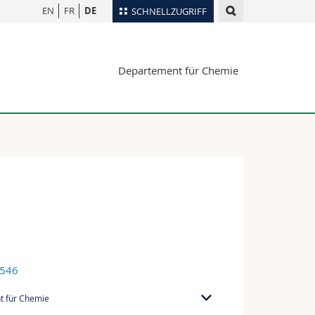
EN
FR
DE
SCHNELLZUGRIFF
für
Personenverzeichnis
Departement für Chemie
Ortsplan
te
Bibliotheken
Webmail
Vorlesungsverzeichnis
MyUnifr
1546
 für Chemie