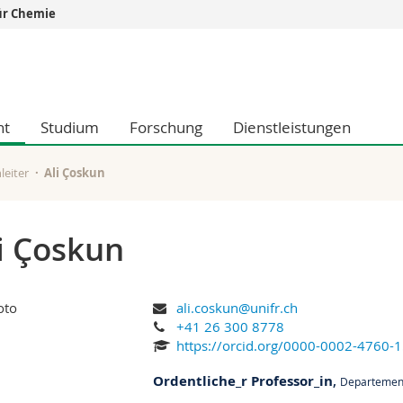
ür Chemie
Informationen 
k.
Studieninteressier
aftliche Fak.
Studierende
nt
Studium
Forschung
Dienstleistungen
d Sozialwissenschaftliche Fak.
Medien
Fak.
Forschende
ungs- und Bildungswissenschaften
Mitarbeitende
leiter
Ali Çoskun
 Med. Fak.
Doktorierende
i Çoskun
ali.coskun@unifr.ch
+41 26 300 8778
https://orcid.org/0000-0002-4760-
Ordentliche_r Professor_in
,
Departement