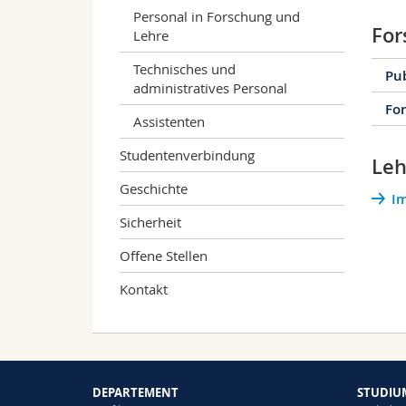
Personal in Forschung und
For
Lehre
Technisches und
Pub
administratives Personal
Fo
Assistenten
2
Studentenverbindung
Leh
1
Geschichte
2
Im
S
Sicherheit
2
Offene Stellen
B
Kontakt
E
S
E
l
F
B
P
D
B
E
DEPARTEMENT
STUDIU
C
S
p