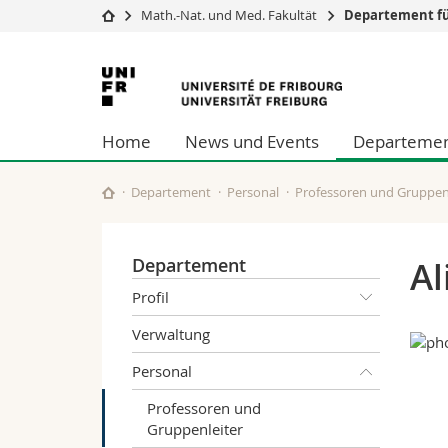
Math.-Nat. und Med. Fakultät
Departement f
Universität
Fakultäten
Universität
Studium
Theologische Fa
Freiburg
Campus
Rechtswissensch
Home
News und Events
Departeme
Forschung
Wirtschafts- un
Universität
Philosophische 
Weiterbildung
Fak. für Erzieh
Departement
Personal
Professoren und Gruppen
Math.-Nat. und
Interfakultär
Departement
Al
Profil
Verwaltung
Personal
Professoren und
Gruppenleiter